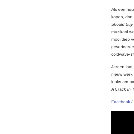
Als een huiz
kopen, dan… 
Should Buy 
muzikaal we
mooi diep v
gevarieerde
coldwave-sf
Jeroen laat
nieuw werk 
leuks om naa
A Crack In
Facebook
/