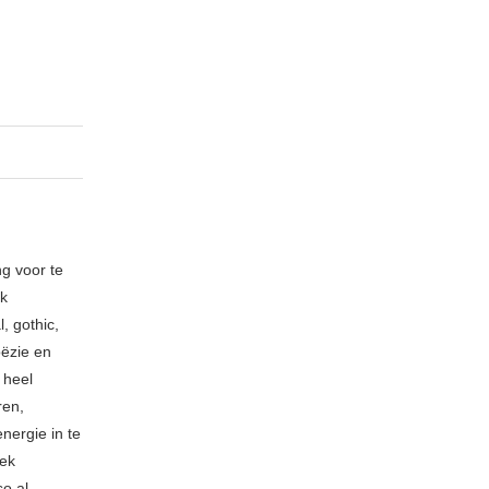
ng voor te
ik
, gothic,
oëzie en
 heel
ren,
nergie in te
iek
so al