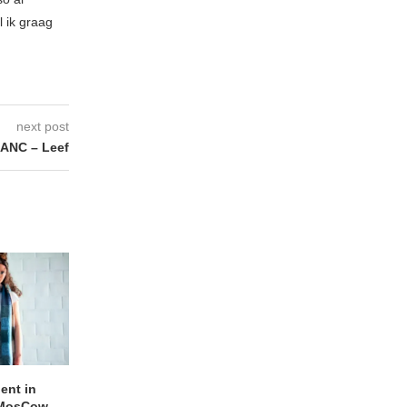
l ik graag
next post
ANC – Leef
lent in
APOTH – Nelson
LIGHTSPEED speelt
 MosCow
THE SHEILA DIVINE in