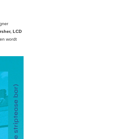
igner
rsher, LCD
en wordt