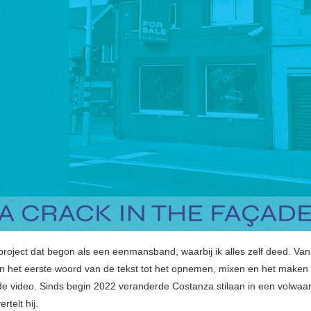
 project dat begon als een eenmansband, waarbij ik alles zelf deed. Van
an het eerste woord van de tekst tot het opnemen, mixen en het maken
de video. Sinds begin 2022 veranderde Costanza stilaan in een volwaa
ertelt hij.