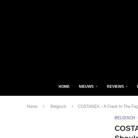
HOME
NIEUWS
REVIEWS
Home
Belgisch
COSTANZA – A Crack In The Faç
BELGISCH
COSTA