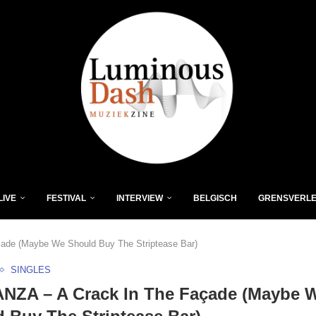
LIVE
FESTIVAL
INTERVIEW
BELGISCH
GRENSVERL
ade (Maybe We Should Buy The Striptease Bar)
SINGLES
NZA – A Crack In The Façade (Maybe 