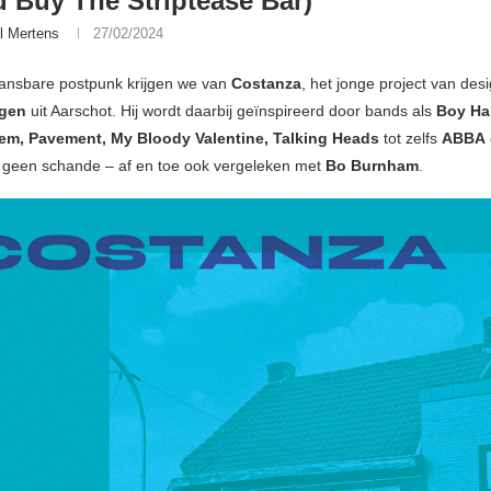
 Buy The Striptease Bar)
l Mertens
27/02/2024
dansbare postpunk krijgen we van
Costanza
, het jonge project van des
rgen
uit Aarschot. Hij wordt daarbij geïnspireerd door bands als
Boy Ha
m, Pavement, My Bloody Valentine, Talking Heads
tot zelfs
ABBA
 geen schande – af en toe ook vergeleken met
Bo Burnham
.