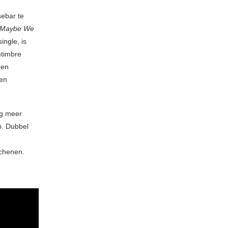
sebar te
 (Maybe We
ingle, is
mtimbre
ken
Een
og meer
p. Dubbel
chenen.