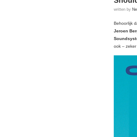
Should
written by
Ne
Behoorlijk 
Jeroen Be
Soundsyste
ook – zeker