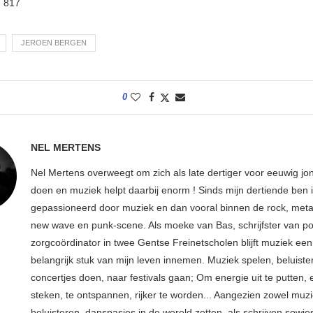
:
817
JEROEN BERGEN
0
NEL MERTENS
Nel Mertens overweegt om zich als late dertiger voor eeuwig jo
doen en muziek helpt daarbij enorm ! Sinds mijn dertiende ben 
gepassioneerd door muziek en dan vooral binnen de rock, metal
new wave en punk-scene. Als moeke van Bas, schrijfster van p
zorgcoördinator in twee Gentse Freinetscholen blijft muziek een
belangrijk stuk van mijn leven innemen. Muziek spelen, beluiste
concertjes doen, naar festivals gaan; Om energie uit te putten, e
steken, te ontspannen, rijker te worden... Aangezien zowel muz
beluisteren, danspasjes in de wereld zetten, als schrijven sowie