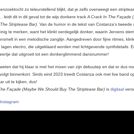
enzoektocht zo teleurstellend blijkt, dat je zelfs overweegt een striptea
leidt dit in dit geval tot de wijs donkere track
A Crack In The Façade
The Striptease Bar).
Van de humor in de tekst van Costanza’s tweede s
inig te merken, want het klinkt oerdegelijk donker, waarin Jeroens ste
ersmelt in een melodische zanglijn. Aangedreven door fijne ritmes, klin
 lagen electro, die uitgeklaard worden met lichtgevende synthdetails. 
eertje dat uitgroeit tot een donkerglimmend dansnummer!
 weten dat hij klaar is met het mixen van zijn debuutep en dat er dus n
volgt binnenkort. Sinds eind 2023 treedt Costanza ook met live band o
r uit te kijken, dus!
 The Façade (Maybe We Should Buy The Striptease Bar)
is
digitaal
vers
Instagram