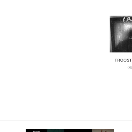
TROOST 
06