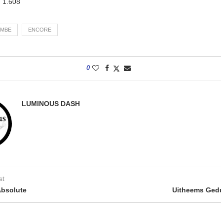
:
1.608
EMBE
ENCORE
0
LUMINOUS DASH
st
Absolute
Uitheems Gedu