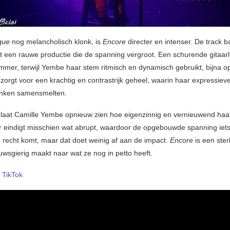
que
nog melancholisch klonk, is
Encore
directer en intenser. De track b
t een rauwe productie die de spanning vergroot. Een schurende gitaarli
mmer, terwijl Yembe haar stem ritmisch en dynamisch gebruikt, bijna op
 zorgt voor een krachtig en contrastrijk geheel, waarin haar expressie
anken samensmelten.
laat Camille Yembe opnieuw zien hoe eigenzinnig en vernieuwend haar
eindigt misschien wat abrupt, waardoor de opgebouwde spanning iet
jn recht komt, maar dat doet weinig af aan de impact.
Encore
is een ste
uwsgierig maakt naar wat ze nog in petto heeft.
–
TikTok