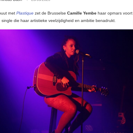
buut met
Plastique
zet de Brusselse
Camille Yembe
haar opmars voort
 single die haar artistieke veelzijdigheid en ambitie benadrukt.