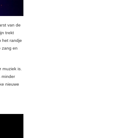
arst van de
jn trekt
 het randje
ve zang en
 muziek is.
s minder
rke nieuwe