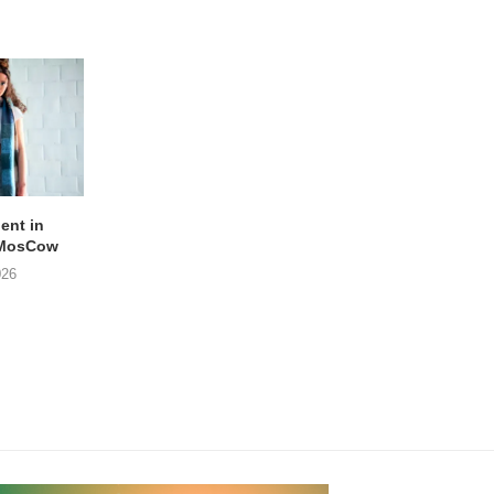
lent in
APOTH – Nelson
LIGHTSPEED speelt
 MosCow
THE SHEILA DIVINE in
05/08/2026
026
04/08/2026