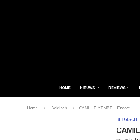
HOME
NIEUWS
REVIEWS
Home
Belgisch
CAMILLE YEMBE – Encore
BELGISCH
CAMIL
written by
Lu