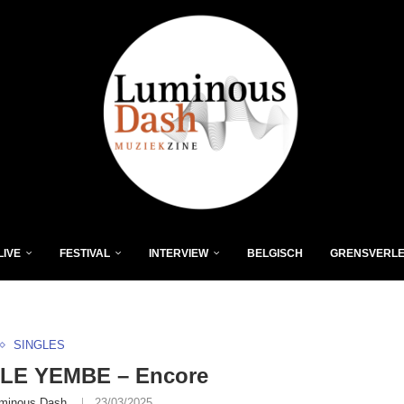
LIVE
FESTIVAL
INTERVIEW
BELGISCH
GRENSVERL
SINGLES
LE YEMBE – Encore
minous Dash
23/03/2025