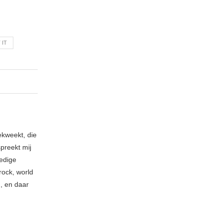
 IT
ekweekt, die
spreekt mij
ledige
rock, world
n, en daar