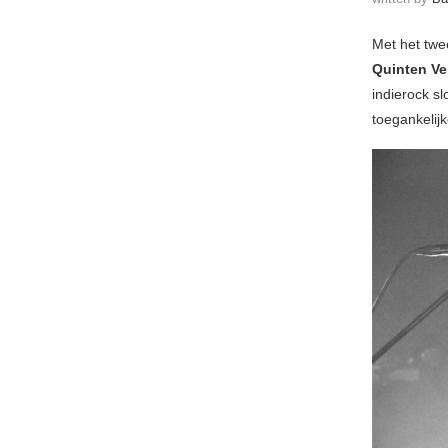
Met het tw
Quinten V
indierock s
toegankelijk