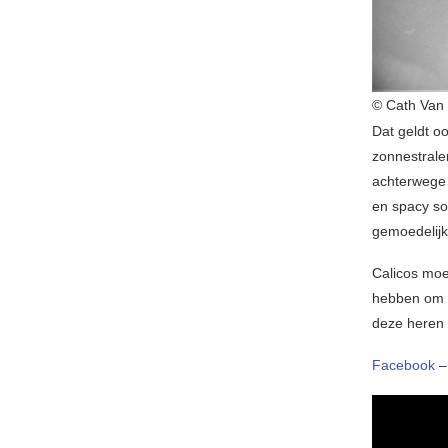
© Cath Van
Dat geldt o
zonnestrale
achterwege 
en spacy so
gemoedelijk
Calicos moet
hebben om t
deze heren 
Facebook