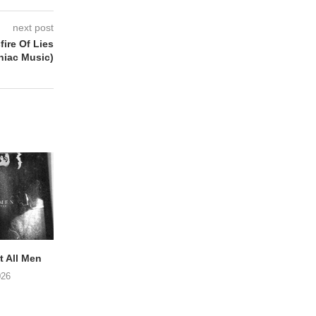
next post
ire Of Lies
iac Music)
 All Men
NOAH TATE – Boy Gum
APOTH – Nelso
026
06/08/2026
05/08/2026