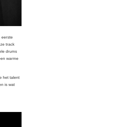
e eerste
ze track
ele drums
 een warme
e het talent
n is wat