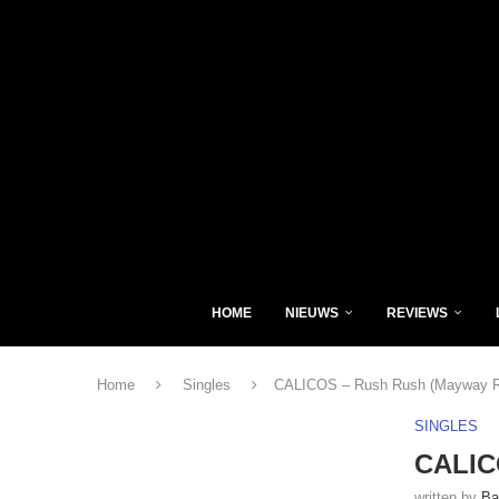
HOME
NIEUWS
REVIEWS
Home
Singles
CALICOS – Rush Rush (Mayway R
SINGLES
CALIC
written by
Ba