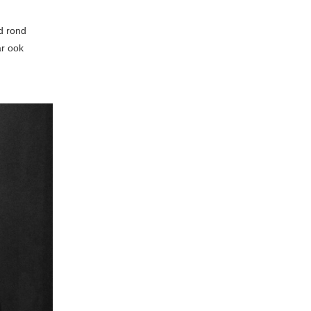
d rond
ar ook