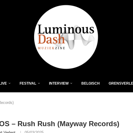
LIVE
FESTIVAL
INTERVIEW
BELGISCH
GRENSVERL
ecords)
OS – Rush Rush (Mayway Records)
rt Verlent
05/03/2025