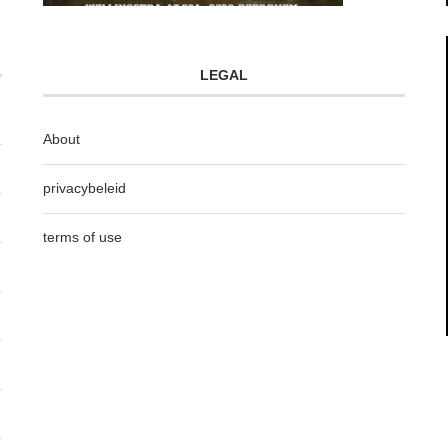
LEGAL
About
privacybeleid
terms of use