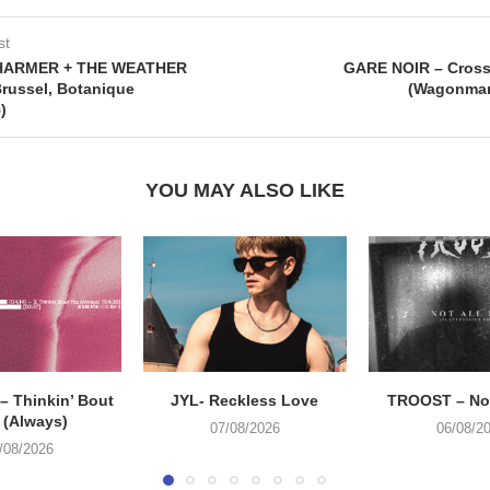
st
HARMER + THE WEATHER
GARE NOIR – Crossf
russel, Botanique
(Wagonman
)
YOU MAY ALSO LIKE
 Thinkin’ Bout
JYL- Reckless Love
TROOST – Not
 (Always)
07/08/2026
06/08/2
/08/2026