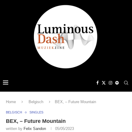
Home
Belgisch
BEX, – Future Mountain
BELGISCH
SINGLES
BEX, – Future Mountain
written by
Felix Sandon
05/05/2023