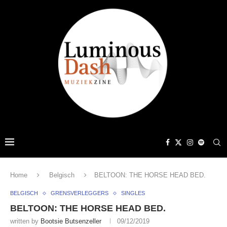
Home
Belgisch
BELTOON: THE HORSE HEAD BED.
BELGISCH
GRENSVERLEGGERS
SINGLES
BELTOON: THE HORSE HEAD BED.
written by
Bootsie Butsenzeller
09/12/2019