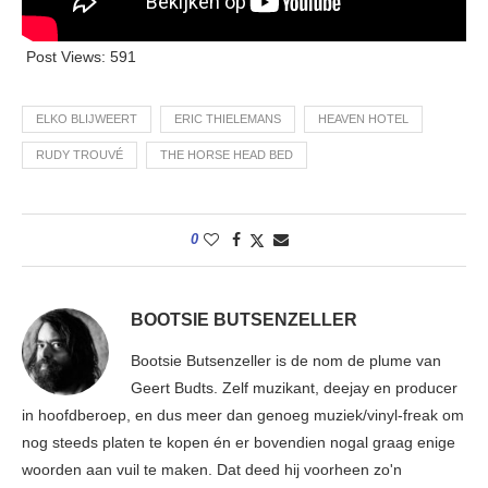
Post Views:
591
ELKO BLIJWEERT
ERIC THIELEMANS
HEAVEN HOTEL
RUDY TROUVÉ
THE HORSE HEAD BED
0
BOOTSIE BUTSENZELLER
Bootsie Butsenzeller is de nom de plume van
Geert Budts. Zelf muzikant, deejay en producer
in hoofdberoep, en dus meer dan genoeg muziek/vinyl-freak om
nog steeds platen te kopen én er bovendien nogal graag enige
woorden aan vuil te maken. Dat deed hij voorheen zo'n