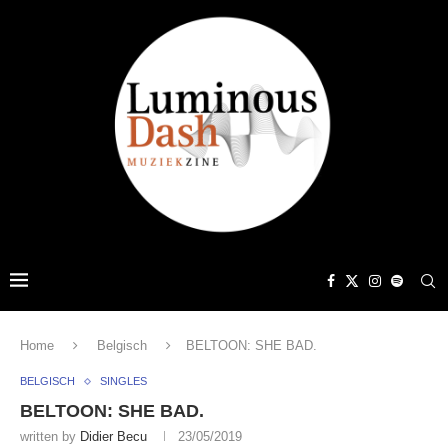
Home
Belgisch
BELTOON: SHE BAD.
BELGISCH
SINGLES
BELTOON: SHE BAD.
written by
Didier Becu
23/05/2019