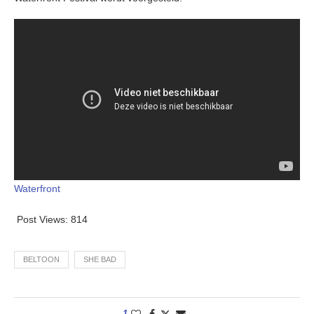
Waterfront
Post Views:
814
BELTOON
SHE BAD
1