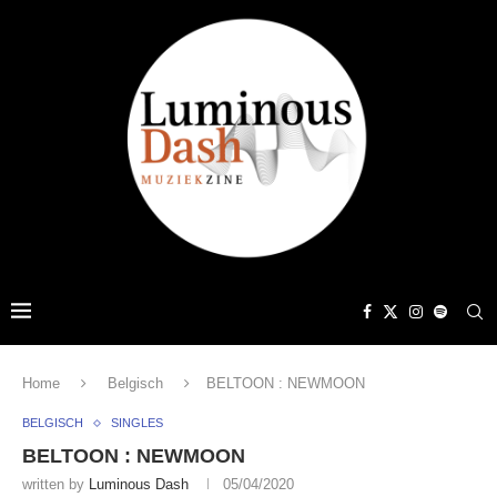
Home
Belgisch
BELTOON : NEWMOON
BELGISCH
SINGLES
BELTOON : NEWMOON
written by
Luminous Dash
05/04/2020