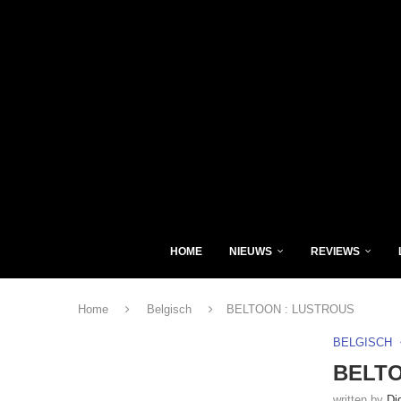
HOME
NIEUWS
REVIEWS
Home
Belgisch
BELTOON : LUSTROUS
BELGISCH
BELTO
written by
Di