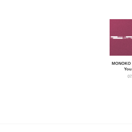
MONOKO –
You
07