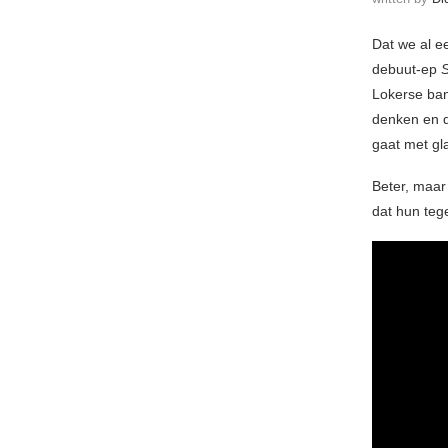
Dat we al e
debuut-ep
S
Lokerse ban
denken en d
gaat met gl
Beter, maar
dat hun teg