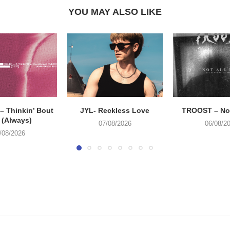
YOU MAY ALSO LIKE
 Thinkin’ Bout
JYL- Reckless Love
TROOST – Not
 (Always)
07/08/2026
06/08/2
/08/2026