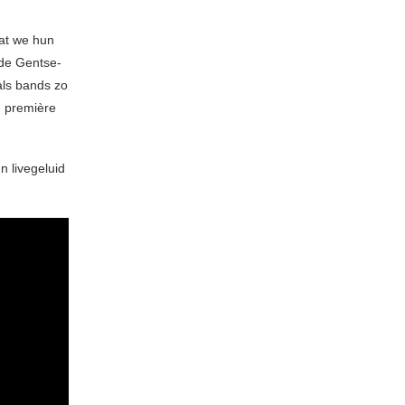
dat we hun
 de Gentse-
als bands zo
 première
n livegeluid