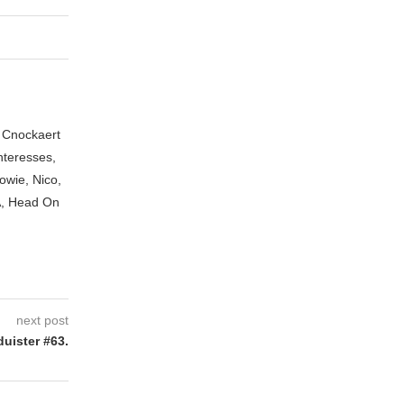
n Cnockaert
nteresses,
owie, Nico,
A, Head On
next post
uister #63.