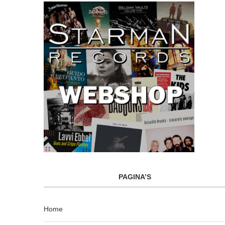
PAGINA’S
Home