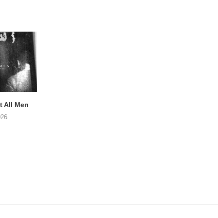
 All Men
NOAH TATE – Boy Gum
Vijf keer talent i
Buurtkroeg Mos
026
06/08/2026
05/08/2026