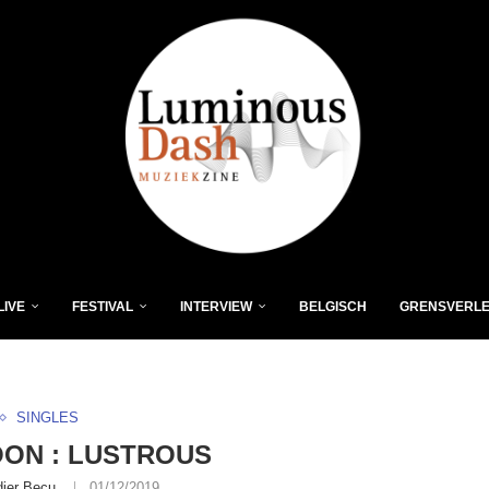
LIVE
FESTIVAL
INTERVIEW
BELGISCH
GRENSVERL
SINGLES
ON : LUSTROUS
dier Becu
01/12/2019