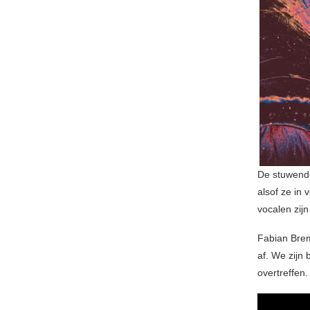
De stuwende
alsof ze in
vocalen zij
Fabian Bre
af. We zijn
overtreffen.