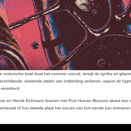
 motorische beat duwt het nummer vooruit, terwijl de synths en gitare
 verschillende, vloeiende staten van ontbinding verkeren, waarin de hyp
n verankerd.
mer en Henrik Eichmann leveren met
Post Human Blossom
alvast een s
 benieuwd of hun tweede plaat het succes van hun eerste kan evenaren 