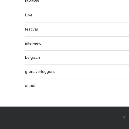
reviews
Live
festival
interview
belgisch
grensverleggers
about