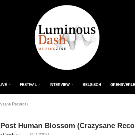
LIVE
FESTIVAL
INTERVIEW
BELGISCH
GRENSVERL
ysane Records)
 Post Human Blossom (Crazysane Reco
n Cnockaert
09/12/2021