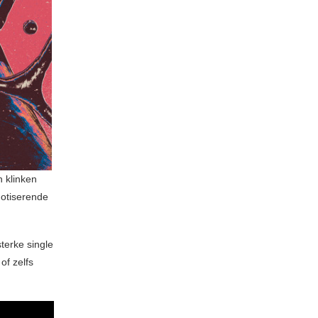
n klinken
notiserende
terke single
of zelfs