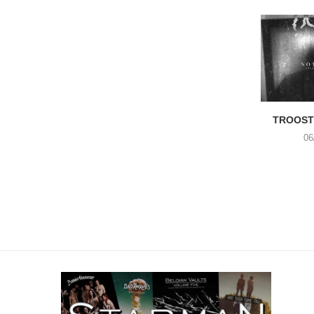
TROOST 
06