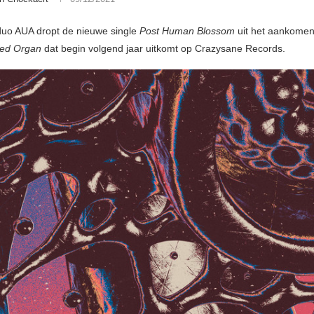
duo AUA dropt de nieuwe single
Post Human Blossom
uit het aankome
ed Organ
dat begin volgend jaar uitkomt op Crazysane Records.