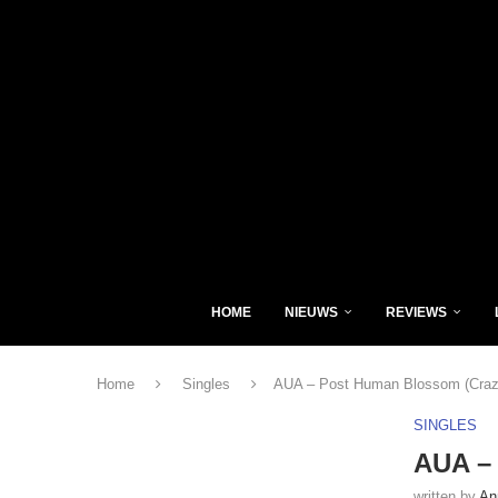
HOME
NIEUWS
REVIEWS
Home
Singles
AUA – Post Human Blossom (Craz
SINGLES
AUA –
written by
An