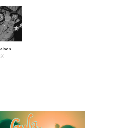
elson
ANDRIES BOONE –
FÄM – Better Late 
Lamprohiza Splendidula
Never
026
(Trad Records)
02/08/2026
03/08/2026