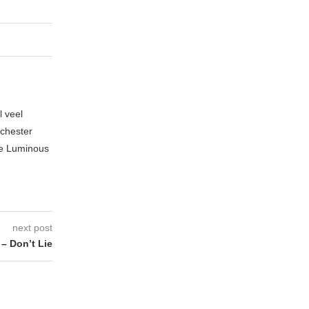
l veel
nchester
te Luminous
next post
 Don’t Lie