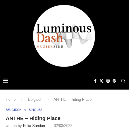
Home
Belgisch
ANTHE – Hiding Place
BELGISCH
SINGLES
ANTHE – Hiding Place
written by
Felix Sandon
02/03/2022