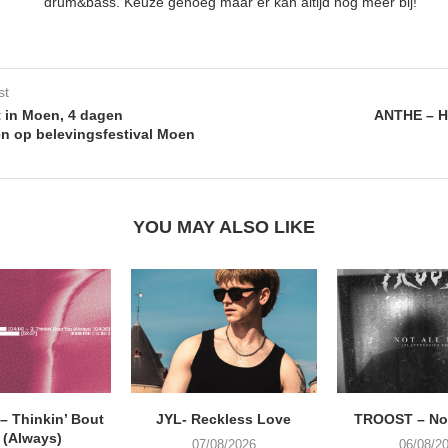
drum&bass. Keuze genoeg maar er kan altijd nog meer bij!
st
t in Moen, 4 dagen
ANTHE – H
n op belevingsfestival Moen
YOU MAY ALSO LIKE
 Thinkin’ Bout
JYL- Reckless Love
TROOST – Not
 (Always)
07/08/2026
06/08/2