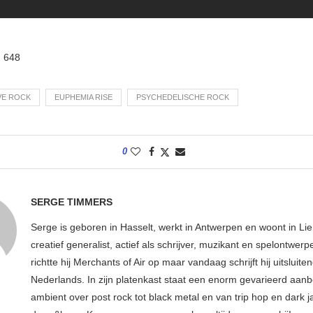
:
648
VE ROCK
EUPHEMIA RISE
PSYCHEDELISCHE ROCK
0
SERGE TIMMERS
Serge is geboren in Hasselt, werkt in Antwerpen en woont in Lier
creatief generalist, actief als schrijver, muzikant en spelontwerpe
richtte hij Merchants of Air op maar vandaag schrijft hij uitsluiten
Nederlands. In zijn platenkast staat een enorm gevarieerd aan
ambient over post rock tot black metal en van trip hop en dark ja