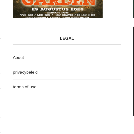
LEGAL
About
privacybeleid
terms of use