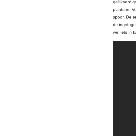
gelijkaardi
plaatsen. V
spoor. De e
de ingetogen
wel iets in 