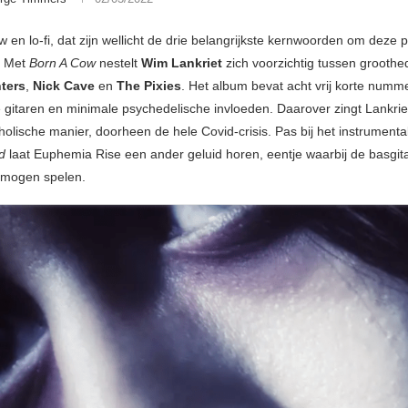
 en lo-fi, dat zijn wellicht de drie belangrijkste kernwoorden om deze p
. Met
Born A Cow
nestelt
Wim Lankriet
zich voorzichtig tussen groothe
ters
,
Nick Cave
en
The Pixies
. Het album bevat acht vrij korte numm
itaren en minimale psychedelische invloeden. Daarover zingt Lankriet
olische manier, doorheen de hele Covid-crisis. Pas bij het instrument
ld
laat Euphemia Rise een ander geluid horen, eentje waarbij de basgit
 mogen spelen.