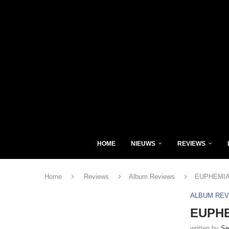
HOME
NIEUWS
REVIEWS
Home
Reviews
Album Reviews
EUPHEMIA R
ALBUM RE
EUPHEM
written by
Se