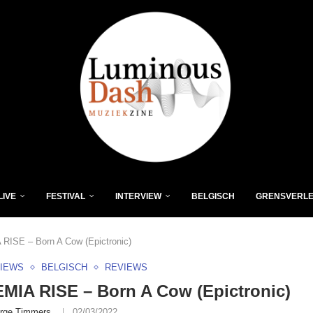
LIVE
FESTIVAL
INTERVIEW
BELGISCH
GRENSVERL
ISE – Born A Cow (Epictronic)
VIEWS
BELGISCH
REVIEWS
IA RISE – Born A Cow (Epictronic)
rge Timmers
02/03/2022