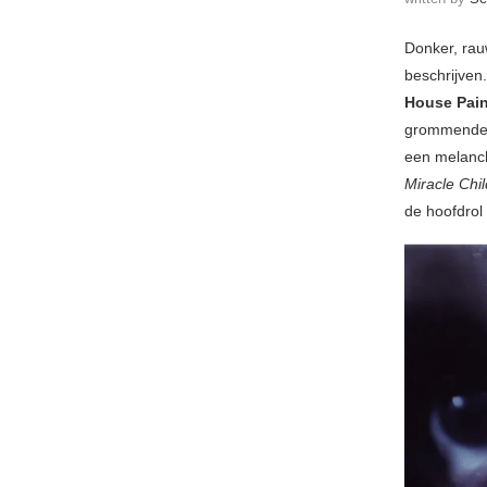
Donker, rauw
beschrijven
House Pain
grommende g
een melanch
Miracle Chi
de hoofdrol