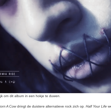
ijk om dit album in een hokje te duwen.
orn A Cow
dringt de duistere alternatieve rock zich op.
Half Your Life
w