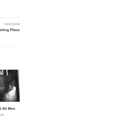
next post
iding Place
 All Men
NOAH TATE – Boy Gum
Vijf keer talent i
Buurtkroeg Mos
026
06/08/2026