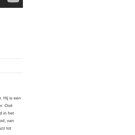
. Hij is een
r. Ooit
d in het
bod, van
zz tot