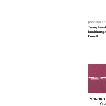
previous po
Terug fees
knaldrange
Feest!
MONOKO –
You