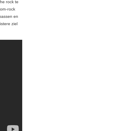
he rock te
doom-rock
 bassen en
stere ziel