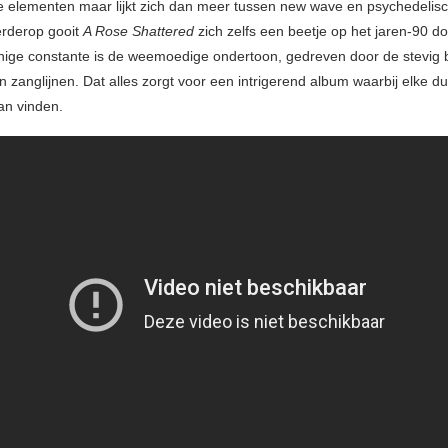
ge elementen maar lijkt zich dan meer tussen new wave en psychedelisc
erderop gooit
A Rose Shattered
zich zelfs een beetje op het jaren-90 
nige constante is de weemoedige ondertoon, gedreven door de stevig
 zanglijnen. Dat alles zorgt voor een intrigerend album waarbij elke dui
kan vinden.