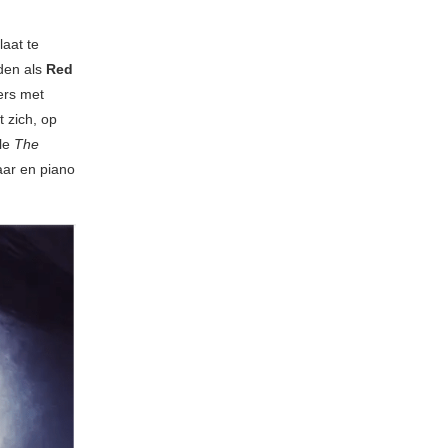
laat te
den als
Red
ers met
 zich, op
ale
The
aar en piano