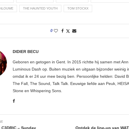
ANLOUWE
THE HAUNTED YOUTH
TOM STOCKX
0
DIDIER BECU
Geboren en getogen in Gent. In 2015 richtte hij samen met An
Luminous Dash op. Buiten muziek en uitgaan bijzonder weinig i
omdat ik er 24 uur mee bezig ben. Persoonlijke helden: David B
The Fall, The Sound, Talk Talk. Eeuwige liefde aan Peuk, HEIS
Stone en Whispering Sons.
st
 C3DRIC – Sunday
Ontdek de line-up van WA