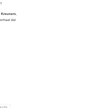
t?
 Kreuners
,
erhaal dat
ALLEN