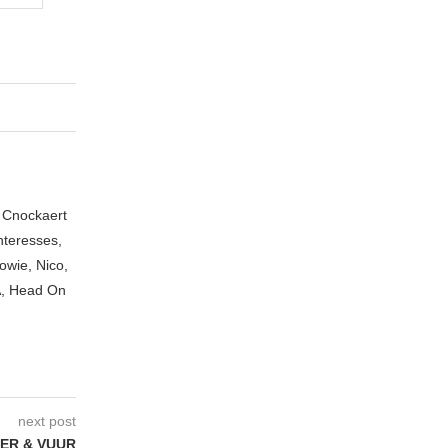
n Cnockaert
nteresses,
owie, Nico,
A, Head On
next post
TER & VUUR