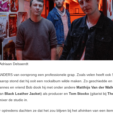
driaan Delsaerdt
s ANDERS van oorsprong een professionele grap. Zoals velen heeft ook
waarop stond dat hij ooit een rockalbum wilde maken. Zo geschiedde e
Hannes en vriend Bob dook hij met onder andere
Matthijs Van der Wal
van
Black Leather Jacket
) als producer en
Tom Stockx
(gitarist bij
Th
mixer de studio in.
 optredens dachten ze dat het zou blijven bij het afvinken van een ite