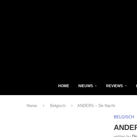
HOME
NIEUWS
REVIEWS
Home
Belgisch
ANDERS – De Nacht
BELGISCH
ANDER
written by
Di