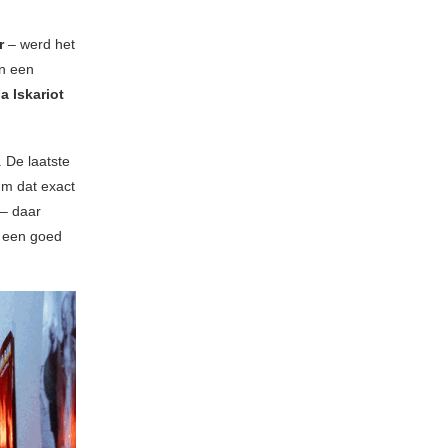
r
– werd het
an een
a Iskariot
. De laatste
um dat exact
 – daar
t een goed