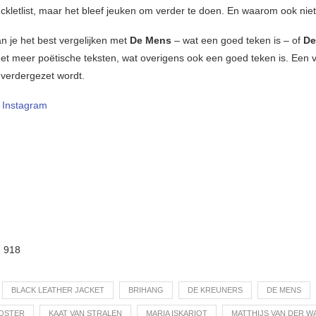
uckletlist, maar het bleef jeuken om verder te doen. En waarom ook nie
n je het best vergelijken met
De Mens
– wat een goed teken is – of
De
t meer poëtische teksten, wat overigens ook een goed teken is. Een v
verdergezet wordt.
–
Instagram
:
918
BLACK LEATHER JACKET
BRIHANG
DE KREUNERS
DE MENS
OSTER
KAAT VAN STRALEN
MARIA ISKARIOT
MATTHIJS VAN DER W