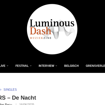
LIVE
FESTIVAL
INTERVIEW
BELGISCH
GRENSVERL
SINGLES
S – De Nacht
dier Becu
16/06/2025