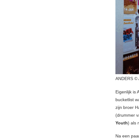
ANDERS © A
Eigenlijk i
bucketlist 
zijn broer 
(drummer 
Youth
) als 
Na een paar