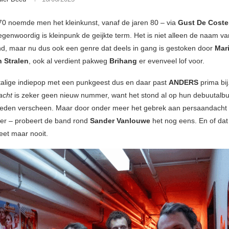
 70 noemde men het kleinkunst, vanaf de jaren 80 – via
Gust De Coste
egenwoordig is kleinpunk de geijkte term. Het is niet alleen de naam v
and, maar nu dus ook een genre dat deels in gang is gestoken door
Mari
 Stralen
, ook al verdient pakweg
Brihang
er evenveel lof voor.
alige indiepop met een punkgeest dus en daar past
ANDERS
prima bij
acht
is zeker geen nieuw nummer, want het stond al op hun debuutalb
leden verscheen. Maar door onder meer het gebrek aan persaandacht
er – probeert de band rond
Sander Vanlouwe
het nog eens. En of da
weet maar nooit.