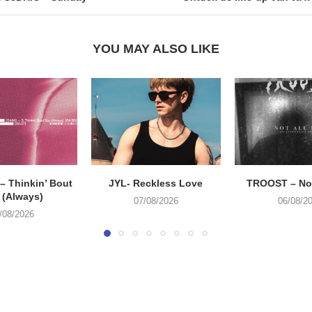
YOU MAY ALSO LIKE
 Thinkin’ Bout
JYL- Reckless Love
TROOST – Not
 (Always)
07/08/2026
06/08/2
/08/2026