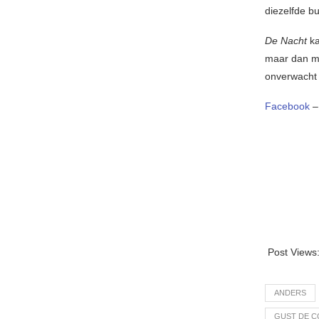
diezelfde b
De Nacht
ka
maar dan me
onverwacht 
Facebook
Post Views
ANDERS
GUST DE C