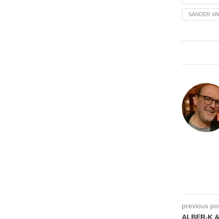
SANDER V
previous po
ALBER-K &