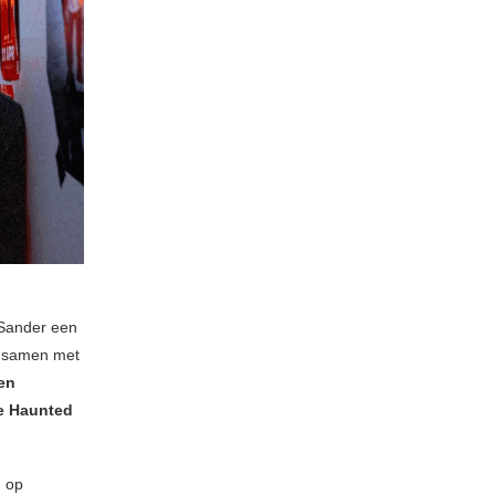
 Sander een
n samen met
len
e Haunted
m op