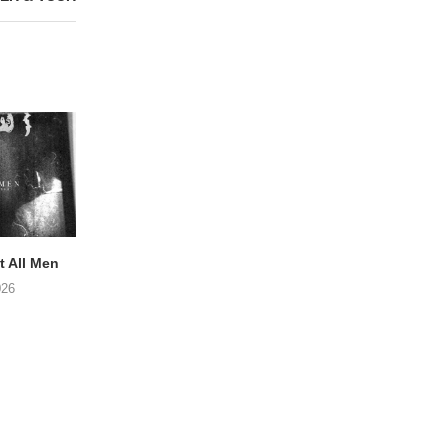
 All Men
NOAH TATE – Boy Gum
Vijf keer talent i
Buurtkroeg Mos
026
06/08/2026
05/08/2026