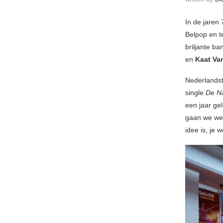
In de jaren
Belpop en t
briljante b
en
Kaat Van
Nederlandst
single
De N
een jaar ge
gaan we we
idee is, je 