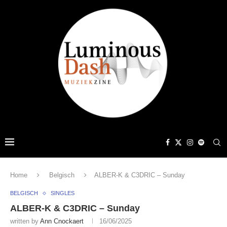
Home
Belgisch
ALBER-K & C3DRIC – Sunday
BELGISCH
SINGLES
ALBER-K & C3DRIC – Sunday
written by
Ann Cnockaert
16/06/2025