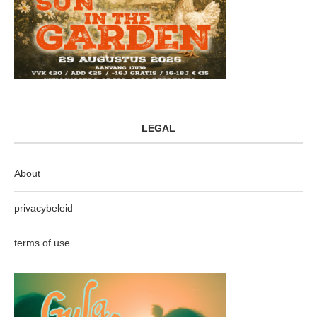
LEGAL
About
privacybeleid
terms of use