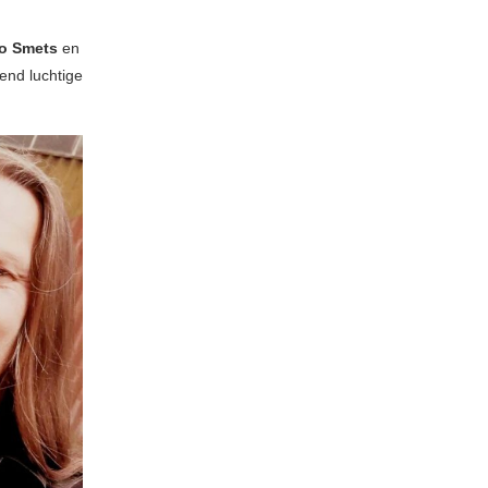
o Smets
en
end luchtige