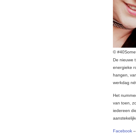
© #40Somet
De nieuwe tr
energieke ro
hangen, va
werkdag nét
Het nummer 
van toen, zo
iedereen di
aanstekelij
Facebook