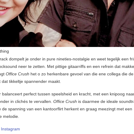
hing
ack dompelt je onder in pure nineties-nostalgie en weet tegelijk een fri
cksound neer te zetten. Met pittige gitaarriffs en een refrein dat makkelij
ngt
Office Crush
het o zo herkenbare gevoel van die ene collega die de
 dat tikkeltje spannender maakt.
balanceert perfect tussen speelsheid en kracht, met een knipoog naar
nder in clichés te vervallen.
Office Crush
is daarmee de ideale soundtr
e de spanning van een kantoorflirt herkent en graag meezingt met een
ke melodie.
–
Instagram