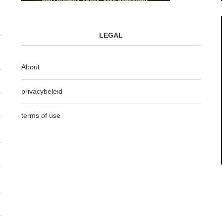
LEGAL
About
privacybeleid
terms of use