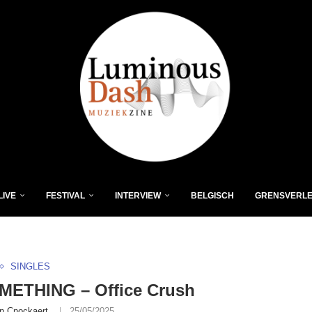
LIVE
FESTIVAL
INTERVIEW
BELGISCH
GRENSVERL
SINGLES
METHING – Office Crush
n Cnockaert
25/05/2025