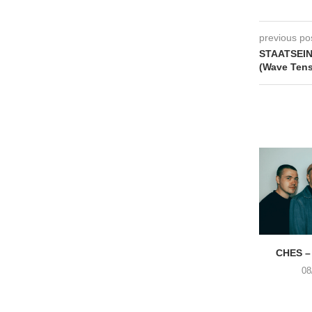
previous po
STAATSEIND
(Wave Tens
CHES –
08