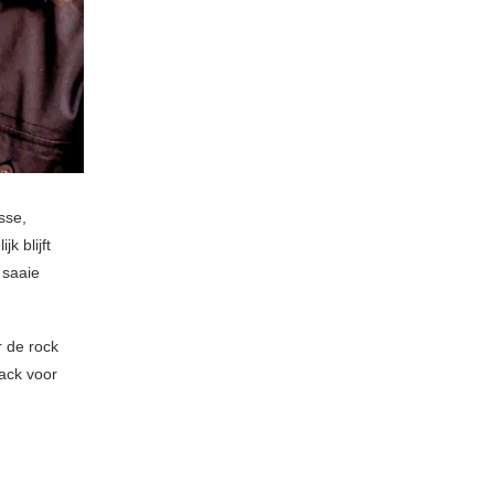
sse,
k blijft
 saaie
 de rock
ack voor