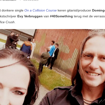
t donkere single
On a Collision Course
keren gitarist/producer
Doming
kstschrijver
Evy Verbruggen
van
#40Something
terug met de verrass
fice Crush
.