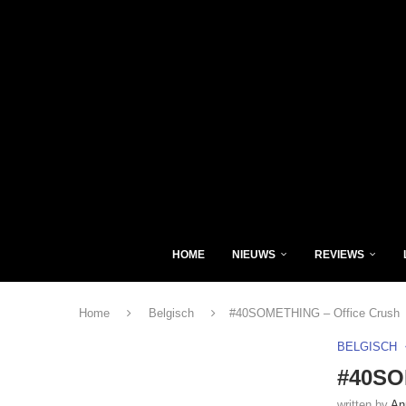
HOME
NIEUWS
REVIEWS
Home
Belgisch
#40SOMETHING – Office Crush
BELGISCH
#40SO
written by
An