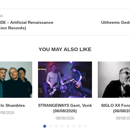
st
E – Artificial Renaissance
Uitheems Gedu
ion Records)
YOU MAY ALSO LIKE
 In Shambles
STRANGEWAYS Gent, Vonk
SIGLO XX Fon
(06/08/2026)
(06/08/2
/08/2026
08/08/2026
08/08/2