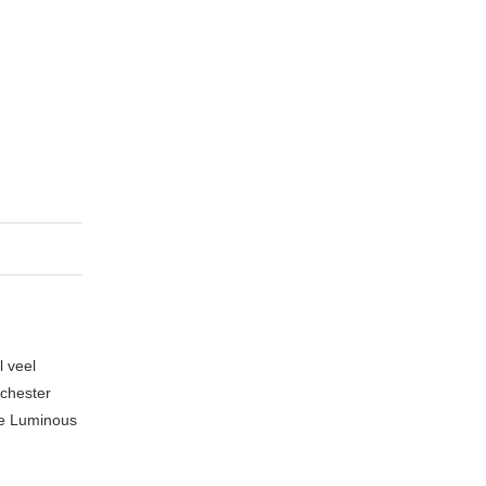
l veel
nchester
te Luminous