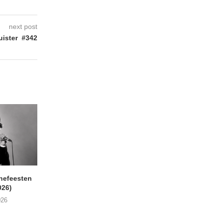
next post
ister #342
nefeesten
MONOKO – Thinkin’ Bout
JYL- Reckless L
026)
You (Always)
07/08/2026
026
07/08/2026