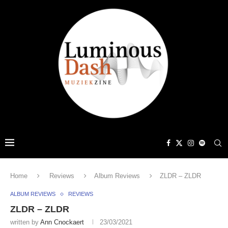
Home
Reviews
Album Reviews
ZLDR – ZLDR
ALBUM REVIEWS
REVIEWS
ZLDR – ZLDR
written by
Ann Cnockaert
23/03/2021