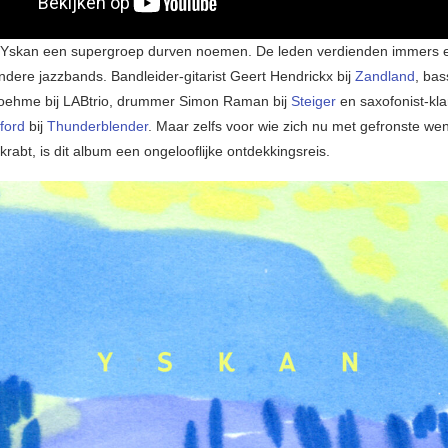
Yskan een supergroep durven noemen. De leden verdienden immers e
andere jazzbands. Bandleider-gitarist Geert Hendrickx bij
Zandland
, bas
oehme bij LABtrio, drummer Simon Raman bij
Steiger
en saxofonist-klar
ford
bij
Thunderblender
. Maar zelfs voor wie zich nu met gefronste w
krabt, is dit album een ongelooflijke ontdekkingsreis.