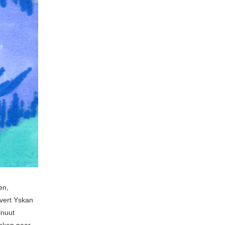
en,
vert Yskan
inuut
nken naar