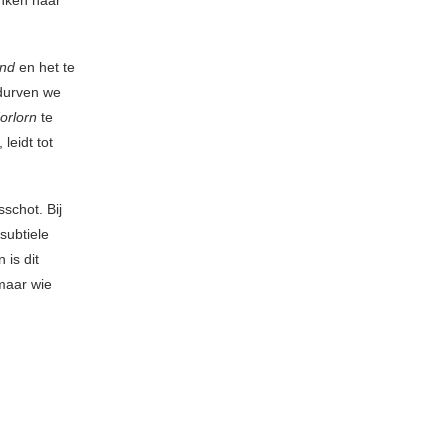
and
en het te
 durven we
orlorn
te
leidt tot
schot. Bij
subtiele
 is dit
 maar wie