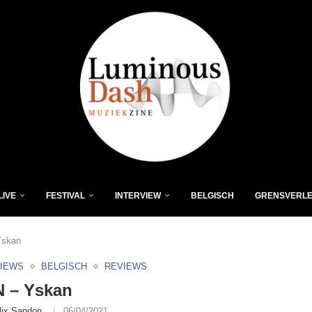
LIVE
FESTIVAL
INTERVIEW
BELGISCH
GRENSVERL
Yskan
VIEWS
BELGISCH
REVIEWS
 – Yskan
lix Sandon
06/04/2021