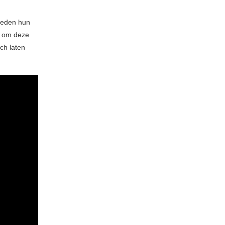
eleden hun
n om deze
ich laten