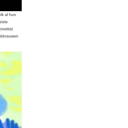
lk al hun
siste
inettist
enkbrauwen