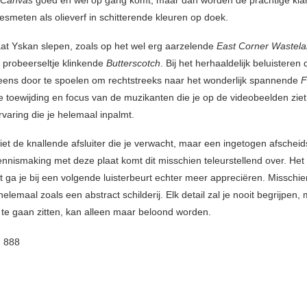
esmeten als olieverf in schitterende kleuren op doek.
aat Yskan slepen, zoals op het wel erg aarzelende
East Corner Wastel
n probeerseltje klinkende
Butterscotch
. Bij het herhaaldelijk beluisteren
 eens door te spoelen om rechtstreeks naar het wonderlijk spannende
F
 toewijding en focus van de muzikanten die je op de videobeelden ziet, 
rvaring die je helemaal inpalmt.
iet de knallende afsluiter die je verwacht, maar een ingetogen afscheids
ennismaking met deze plaat komt dit misschien teleurstellend over. Het 
 ga je bij een volgende luisterbeurt echter meer appreciëren. Misschien
elemaal zoals een abstract schilderij. Elk detail zal je nooit begrijpen,
t te gaan zitten, kan alleen maar beloond worden.
:
888