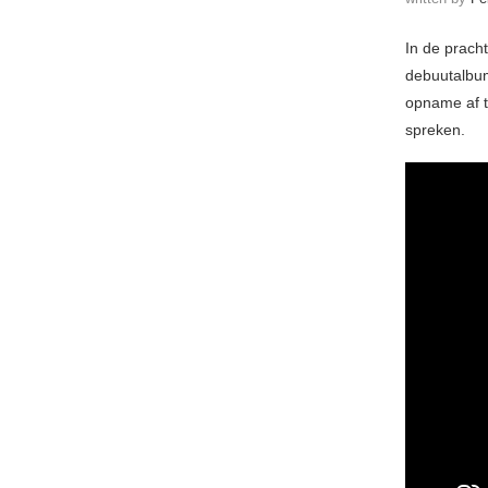
In de prach
debuutalbum
opname af te
spreken.