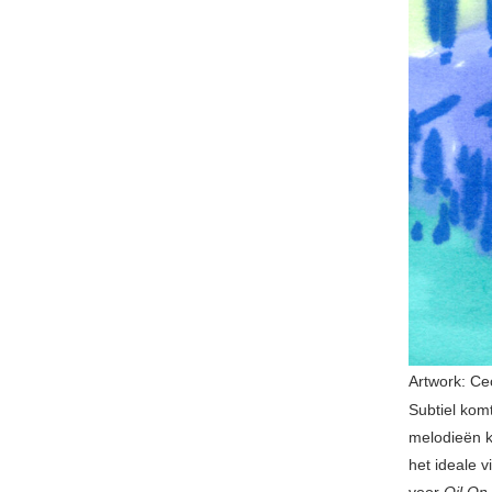
Artwork: Ce
Subtiel kom
melodieën k
het ideale v
voor
Oil On