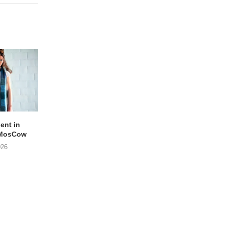
lent in
APOTH – Nelson
LIGHTSPEED speelt
 MosCow
THE SHEILA DIVINE in
05/08/2026
026
04/08/2026