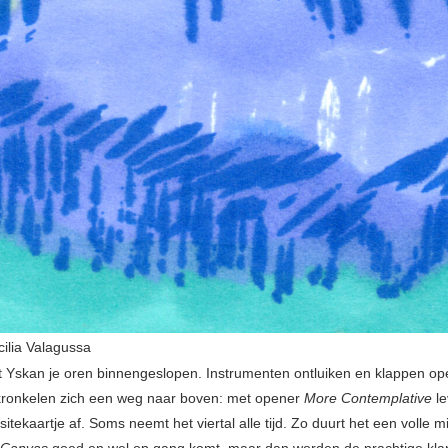
cilia Valagussa
t Yskan je oren binnengeslopen. Instrumenten ontluiken en klappen op
ronkelen zich een weg naar boven: met opener
More Contemplative
le
isitekaartje af. Soms neemt het viertal alle tijd. Zo duurt het een volle m
 Canvas
goed en wel op gang komt, maar dan worden de prachtige kla