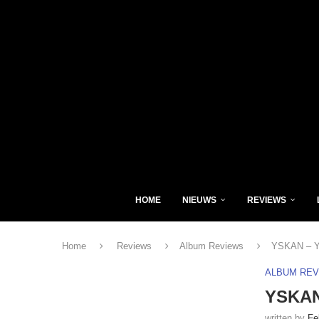
HOME
NIEUWS
REVIEWS
Home
Reviews
Album Reviews
YSKAN – 
ALBUM RE
YSKAN
written by
Fe