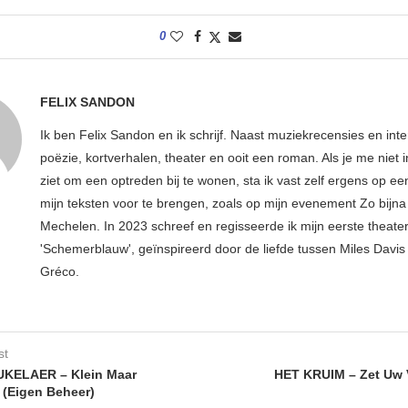
0
FELIX SANDON
Ik ben Felix Sandon en ik schrijf. Naast muziekrecensies en int
poëzie, kortverhalen, theater en ooit een roman. Als je me niet i
ziet om een optreden bij te wonen, sta ik vast zelf ergens op e
mijn teksten voor te brengen, zoals op mijn evenement Zo bijna 
Mechelen. In 2023 schreef en regisseerde ik mijn eerste theater
'Schemerblauw', geïnspireerd door de liefde tussen Miles Davis 
Gréco.
st
KELAER – Klein Maar
HET KRUIM – Zet Uw 
 (Eigen Beheer)