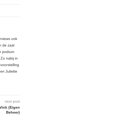
erviews ook
n de zaal
en podium
Zo nabij in
voorstelling
en Juliette
next post
Vink (Eigen
Beheer)