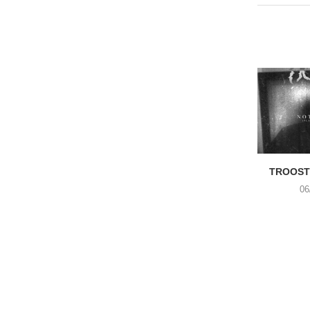
TROOST 
06