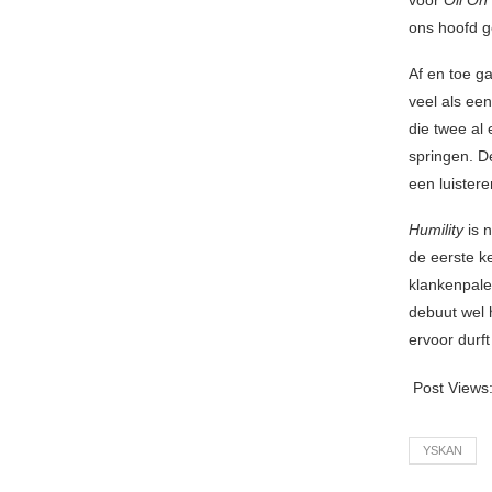
ons hoofd g
Af en toe g
veel als ee
die twee al
springen. De
een luistere
Humility
is n
de eerste k
klankenpalet
debuut wel h
ervoor durf
Post Views
YSKAN