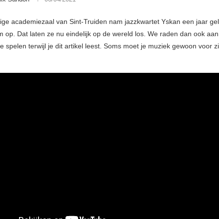
tige academiezaal van Sint-Truiden nam jazzkwartet Yskan een jaar g
 op. Dat laten ze nu eindelijk op de wereld los. We raden dan ook aa
 spelen terwijl je dit artikel leest. Soms moet je muziek gewoon voor z