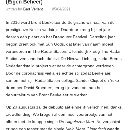
(Eigen Beheer)
written by
Bart Verlent
05/04/2021
In 2016 werd Brent Beukelaer de Belgische winnaar van de
prestigieuze Nekka-wedstrijd. Daardoor kreeg hij het jaar
daarop een plaats op het Dranouter Festival. Datzelfde jaar
begon Brent ook met Sun Gods, dat later van naam moest
veranderen in The Radar Station. Uiteindelijk kreeg The Radar
Station veel aandacht dankzij De Nieuwe Lichting, zodat Brents
Nederlandstalig project wat naar de achtergrond verdween.
Door de coronacrisis viel alles echter stil zodat Beukelaer,
samen met zijn Radar Station-collega Sander Cliquet en Yuko-
drummer David Broeders, terug tijd vond om aan het
debuutalbum van Brent Beukelaer te werken.
Op 20 augustus zal de debuutplaat eindelijk verschijnen, dankzij
crowdfunding. We kregen al een mooi voorproefje van het
album met de knappe single
De Uitgelezen Man.
Nu verschijnt
er nog een teaser met de single
Klein Maar Gigantisch
waarin