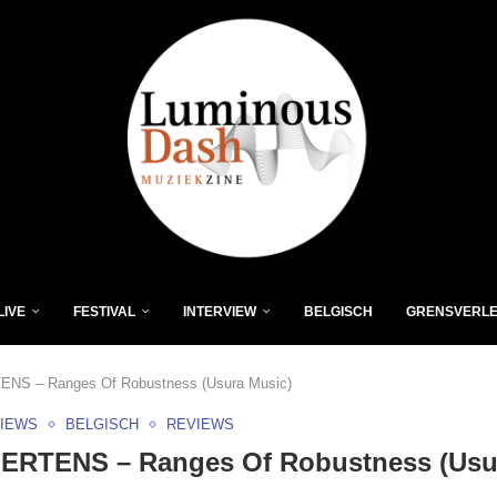
LIVE
FESTIVAL
INTERVIEW
BELGISCH
GRENSVERL
NS – Ranges Of Robustness (Usura Music)
VIEWS
BELGISCH
REVIEWS
ERTENS – Ranges Of Robustness (Usu