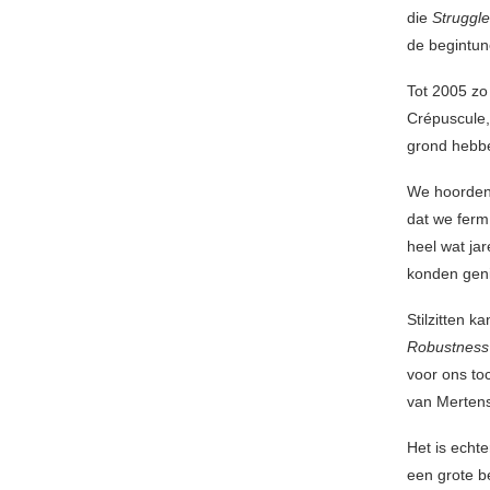
die
Struggl
de begintun
Tot 2005 zo 
Crépuscule, 
grond hebb
We hoorden 
dat we ferm
heel wat jar
konden geni
Stilzitten k
Robustness
voor ons to
van Mertens
Het is echt
een grote be