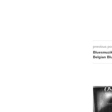
previous po
Bluesmuzik
Belgian Bl