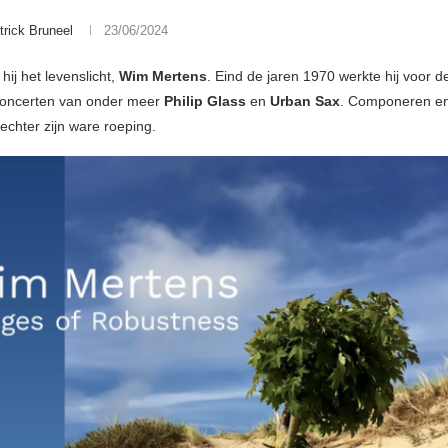
trick Bruneel
23/06/2024
hij het levenslicht,
Wim Mertens
. Eind de jaren 1970 werkte hij voor d
concerten van onder meer
Philip Glass
en
Urban Sax
. Componeren e
chter zijn ware roeping.