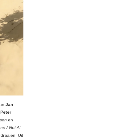
van
Jan
r
Peter
ssen
en
me / Not At
draaien. Uit