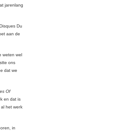
dat jarenlang
s Disques Du
voet aan de
e weten wel
stte ons
de dat we
es Of
k en dat is
 al het werk
oren, in