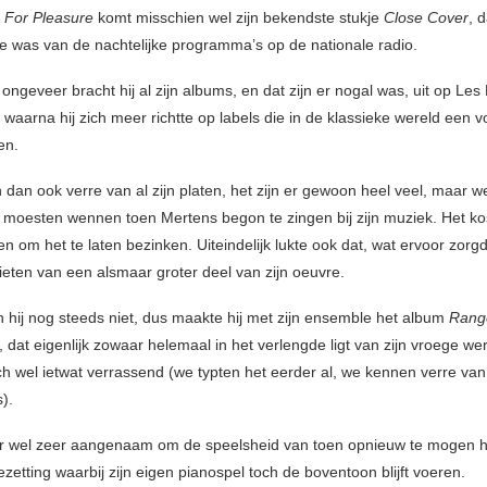
e For Pleasure
komt misschien wel zijn bekendste stukje
Close Cover
, 
e was van de nachtelijke programma’s op de nationale radio.
ongeveer bracht hij al zijn albums, en dat zijn er nogal was, uit op Le
waarna hij zich meer richtte op labels die in de klassieke wereld een 
en.
dan ook verre van al zijn platen, het zijn er gewoon heel veel, maar w
 moesten wennen toen Mertens begon te zingen bij zijn muziek. Het ko
en om het te laten bezinken. Uiteindelijk lukte ook dat, wat ervoor zorg
eten van een alsmaar groter deel van zijn oeuvre.
an hij nog steeds niet, dus maakte hij met zijn ensemble het album
Rang
, dat eigenlijk zowaar helemaal in het verlengde ligt van zijn vroege wer
ch wel ietwat verrassend (we typten het eerder al, we kennen verre van
).
er wel zeer aangenaam om de speelsheid van toen opnieuw te mogen h
zetting waarbij zijn eigen pianospel toch de boventoon blijft voeren.