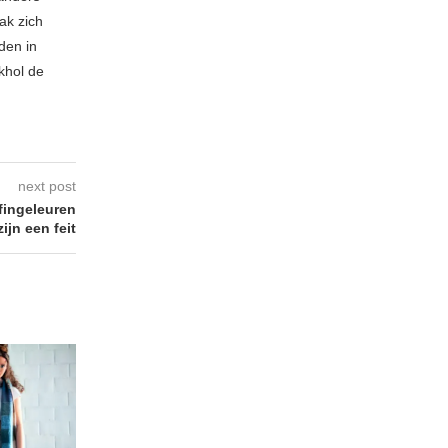
ak zich
den in
khol de
next post
fingeleuren
zijn een feit