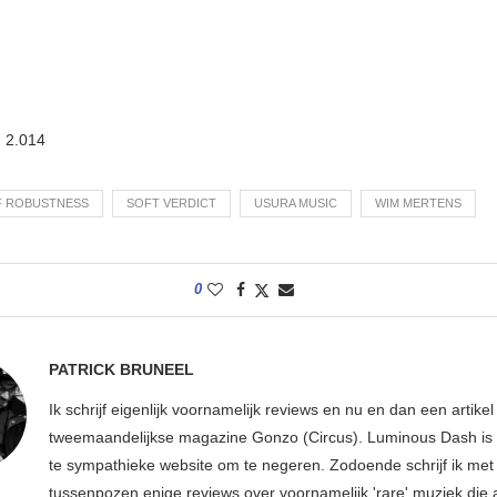
:
2.014
F ROBUSTNESS
SOFT VERDICT
USURA MUSIC
WIM MERTENS
0
PATRICK BRUNEEL
Ik schrijf eigenlijk voornamelijk reviews en nu en dan een artikel
tweemaandelijkse magazine Gonzo (Circus). Luminous Dash is 
te sympathieke website om te negeren. Zodoende schrijf ik met
tussenpozen enige reviews over voornamelijk 'rare' muziek die