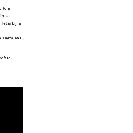
de term
iet zo
Het is bijna
o Tsetajeva
eft te