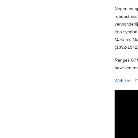
Negen compo
robuustheid 
verwonderlij
een symfoni
Marina’s M
(1892-1942) 
Ranges Of 
bewijzen ma
Website
–
F