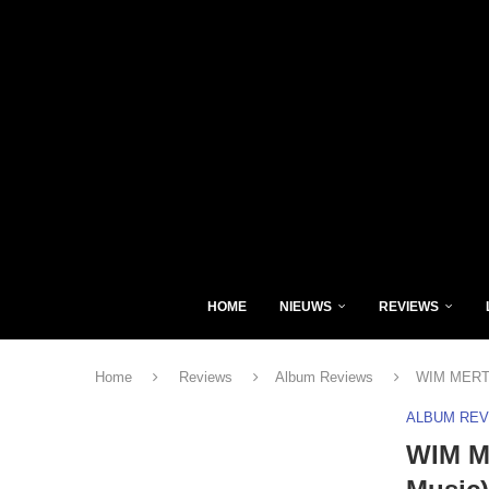
HOME
NIEUWS
REVIEWS
Home
Reviews
Album Reviews
WIM MERTE
ALBUM RE
WIM M