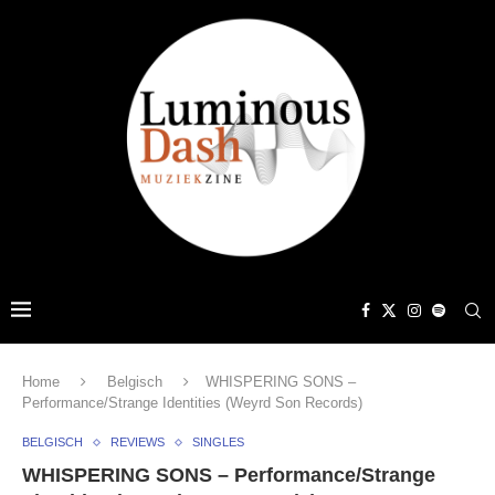
Home
Belgisch
WHISPERING SONS –
Performance/Strange Identities (Weyrd Son Records)
BELGISCH
REVIEWS
SINGLES
WHISPERING SONS – Performance/Strange