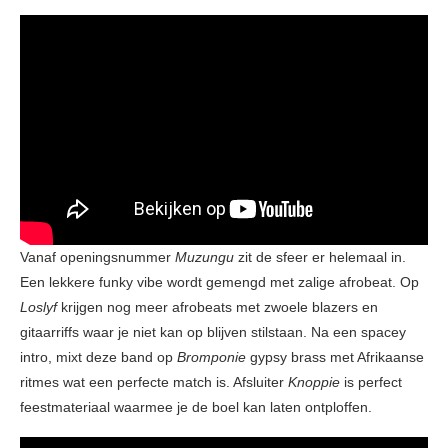
Vanaf openingsnummer
Muzungu
zit de sfeer er helemaal in.
Een lekkere funky vibe wordt gemengd met zalige afrobeat. Op
Loslyf
krijgen nog meer afrobeats met zwoele blazers en
gitaarriffs waar je niet kan op blijven stilstaan. Na een spacey
intro, mixt deze band op
Bromponie
gypsy brass met Afrikaanse
ritmes wat een perfecte match is. Afsluiter
Knoppie
is perfect
feestmateriaal waarmee je de boel kan laten ontploffen.