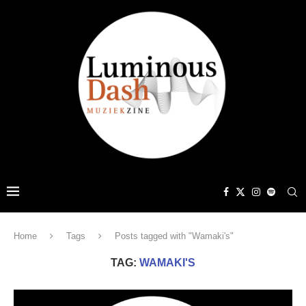
Home
Tags
Posts tagged with "Wamaki's"
TAG:
WAMAKI'S