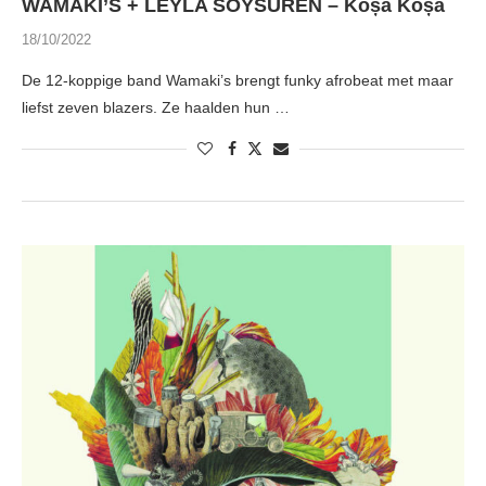
WAMAKI’S + LEYLA SOYSÜREN – Koșa Koșa
18/10/2022
De 12-koppige band Wamaki’s brengt funky afrobeat met maar
liefst zeven blazers. Ze haalden hun …