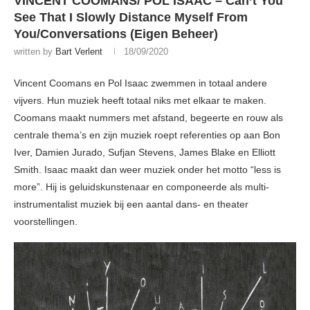
VINCENT COOMANS/ POL ISAAC – Can’t You
See That I Slowly Distance Myself From
You/Conversations (Eigen Beheer)
written by
Bart Verlent
18/09/2020
Vincent Coomans en Pol Isaac zwemmen in totaal andere
vijvers. Hun muziek heeft totaal niks met elkaar te maken.
Coomans maakt nummers met afstand, begeerte en rouw als
centrale thema’s en zijn muziek roept referenties op aan Bon
Iver, Damien Jurado, Sufjan Stevens, James Blake en Elliott
Smith. Isaac maakt dan weer muziek onder het motto “less is
more”. Hij is geluidskunstenaar en componeerde als multi-
instrumentalist muziek bij een aantal dans- en theater
voorstellingen.