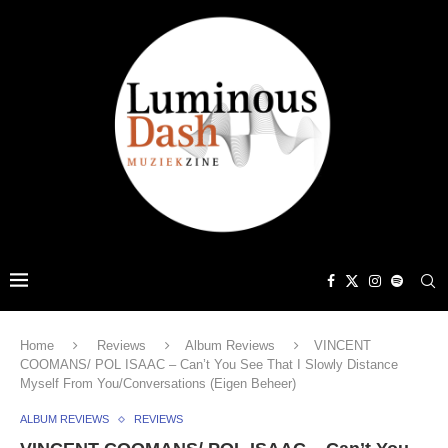
Home
Reviews
Album Reviews
VINCENT
COOMANS/ POL ISAAC – Can’t You See That I Slowly Distance
Myself From You/Conversations (Eigen Beheer)
ALBUM REVIEWS
REVIEWS