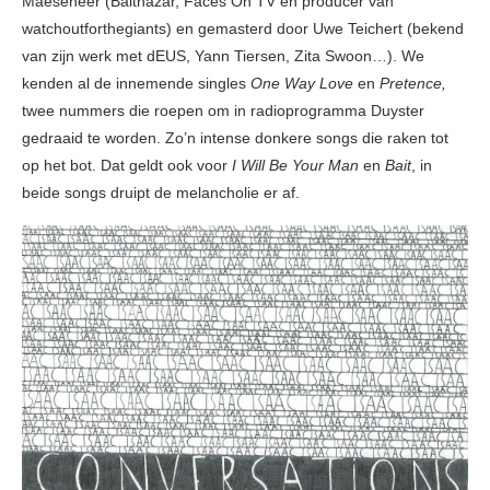
Maeseneer (Balthazar, Faces On TV en producer van
watchoutforthegiants) en gemasterd door Uwe Teichert (bekend
van zijn werk met dEUS, Yann Tiersen, Zita Swoon…). We
kenden al de innemende singles
One Way Love
en
Pretence,
twee nummers die roepen om in radioprogramma Duyster
gedraaid te worden. Zo’n intense donkere songs die raken tot
op het bot. Dat geldt ook voor
I Will Be Your Man
en
Bait
, in
beide songs druipt de melancholie er af.