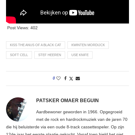
Post Views:
402
KISS THE ANUS OF A BLACK CAT
KWINTEN MORDIJCK
SOFT CELL
STEF HEEREN
USE KNIFE
0
PATSKER OMAER BEGUIN
Aardbewoner geworden in 1966. Opgegroeid
met de rock en hardrockmuziek van de jaren 70
die hij beluisterde via een oude 8-track cassettespeler. Op zijn
12de jaar het eerste plaatje gekocht. Vanaf toen hield het niet