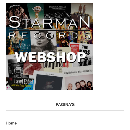
PAGINA’S
Home