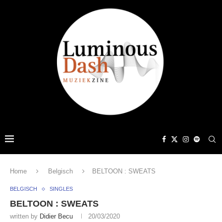
Home
Belgisch
BELTOON : SWEATS
BELGISCH
SINGLES
BELTOON : SWEATS
written by
Didier Becu
20/03/2020