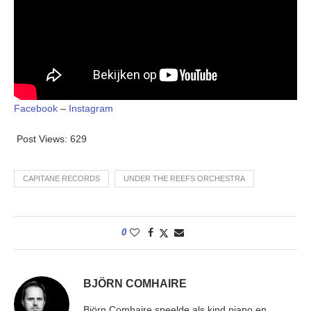
Facebook
–
Instagram
Post Views:
629
CAPITANE RECORDS
UNDER THE REEFS ORCHESTRA
0
BJÖRN COMHAIRE
Björn Comhaire speelde als kind piano en