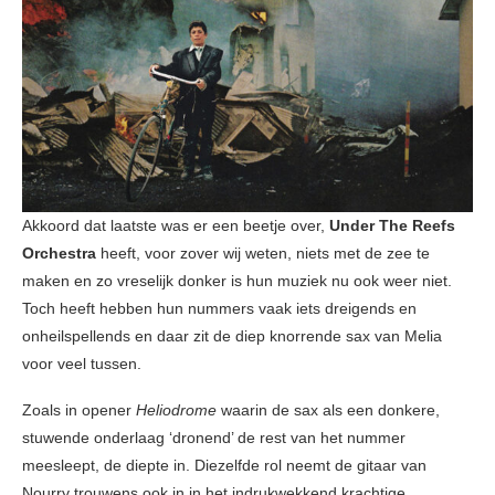
Akkoord dat laatste was er een beetje over,
Under The Reefs
Orchestra
heeft, voor zover wij weten, niets met de zee te
maken en zo vreselijk donker is hun muziek nu ook weer niet.
Toch heeft hebben hun nummers vaak iets dreigends en
onheilspellends en daar zit de diep knorrende sax van Melia
voor veel tussen.
Zoals in opener
Heliodrome
waarin de sax als een donkere,
stuwende onderlaag ‘dronend’ de rest van het nummer
meesleept, de diepte in. Diezelfde rol neemt de gitaar van
Nourry trouwens ook in in het indrukwekkend krachtige