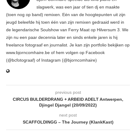
slagwerk, was een jaar of tien dj en maakte
(toen nog op band) remixen. Eén van de hoogtepunten uit zijn
jeugd beleefde hij toen één van zijn remixen gedraaid werd in
de legendarische Soulshow van Ferry Maat op Hilversum 3. We
zijn nu een paar decennia later en sinds enkele jaren is hij
freelance fotograaf en journalist. Je kan zijn portfolio bekijken op
www.bjorncomhaire.be of hem volgen op Facebook
(@bcfotograaf) of Instagram (@bjorncomhaire)
previous post
CIRCUS BULDERDRANG + ARBEID ADELT Antwerpen,
Djingel Djangel (20/09/2022)
next post
SCAFFOLDINGG – The Journey (KlankKast)