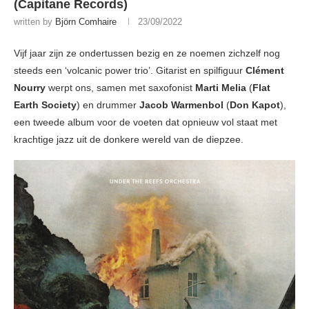
(Capitane Records)
written by
Björn Comhaire
23/09/2022
Vijf jaar zijn ze ondertussen bezig en ze noemen zichzelf nog
steeds een ‘volcanic power trio’. Gitarist en spilfiguur
Clément
Nourry
werpt ons, samen met saxofonist
Marti Melia
(
Flat
Earth Society
) en drummer
Jacob Warmenbol
(
Don Kapot
),
een tweede album voor de voeten dat opnieuw vol staat met
krachtige jazz uit de donkere wereld van de diepzee.