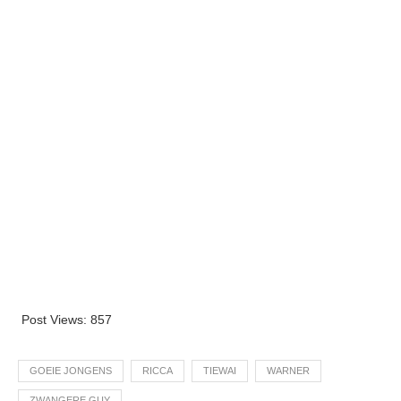
Post Views:
857
GOEIE JONGENS
RICCA
TIEWAI
WARNER
ZWANGERE GUY