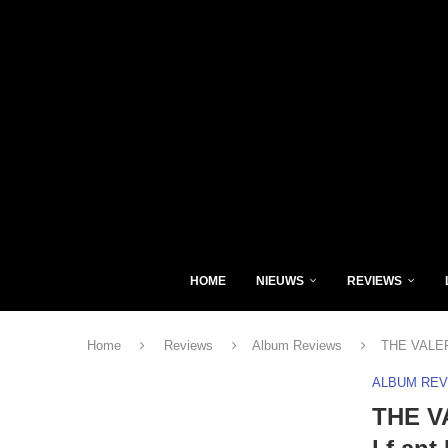
HOME
NIEUWS
REVIEWS
Home
Reviews
Album Reviews
THE VALERI
ALBUM RE
THE V