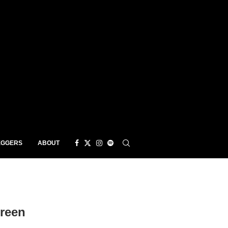
EGGERS
ABOUT
reen