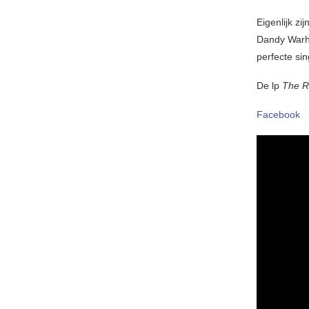
Eigenlijk z
Dandy Warho
perfecte si
De lp
The R
Facebook