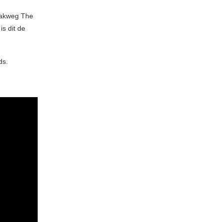
 pakweg The
s dit de
ds.