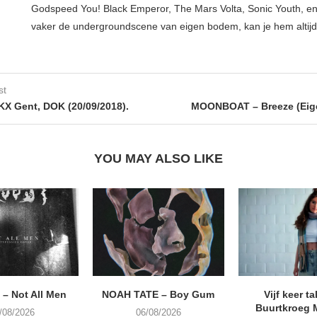
Godspeed You! Black Emperor, The Mars Volta, Sonic Youth, en
vaker de undergroundscene van eigen bodem, kan je hem altijd 
st
 Gent, DOK (20/09/2018).
MOONBOAT – Breeze (Eige
YOU MAY ALSO LIKE
– Not All Men
NOAH TATE – Boy Gum
Vijf keer ta
Buurtkroeg
/08/2026
06/08/2026