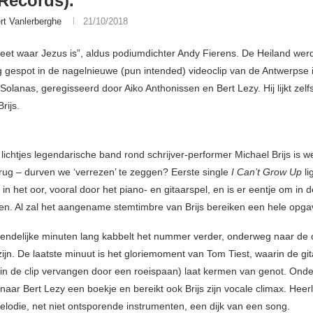
 Records).
rt Vanlerberghe
21/10/2018
et waar Jezus is”, aldus podiumdichter Andy Fierens. De Heiland werd
 gespot in de nagelnieuwe (pun intended) videoclip van de Antwerpse
Solanas, geregisseerd door Aiko Anthonissen en Bert Lezy. Hij lijkt zelf
rijs.
lichtjes legendarische band rond schrijver-performer Michael Brijs is w
rug – durven we ‘verrezen’ te zeggen? Eerste single
I Can’t Grow Up
li
n het oor, vooral door het piano- en gitaarspel, en is er eentje om in 
en. Al zal het aangename stemtimbre van Brijs bereiken een hele opgav
riendelijke minuten lang kabbelt het nummer verder, onderweg naar de 
ijn. De laatste minuut is het gloriemoment van Tom Tiest, waarin de gita
(in de clip vervangen door een roeispaan) laat kermen van genot. Ond
naar Bert Lezy een boekje en bereikt ook Brijs zijn vocale climax. Heerl
melodie, net niet ontsporende instrumenten, een dijk van een song.