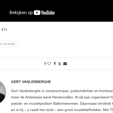
:
471
IE SOLANAS
0
GERT VANLERBERGHE
Gert Vanlerberghe is romanschrijver, podiumdichter en frontma
meer de Antwerpse band Hersencellen. Al vijf jaar organiseert hi
poëzie- en muziekpodium Ballonnenvrees. Daarnaast verslindt 
en is hij – u raadt het nooit – een groot muziekliefhebber. Met 