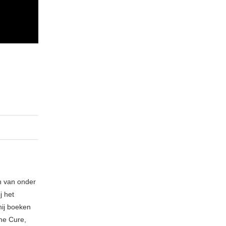
n van onder
j het
hij boeken
The Cure,