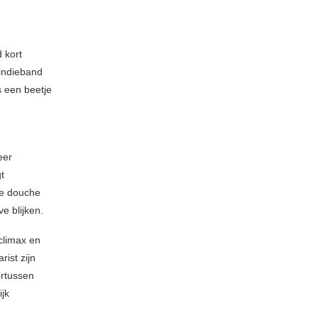
 kort
 indieband
s een beetje
eer
gt
de douche
e blijken.
climax en
rist zijn
ertussen
ijk