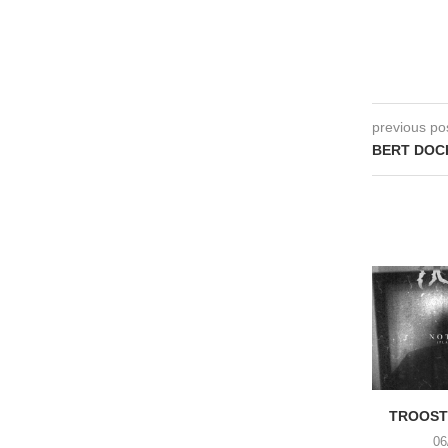
previous po
BERT DOCKX
TROOST 
06