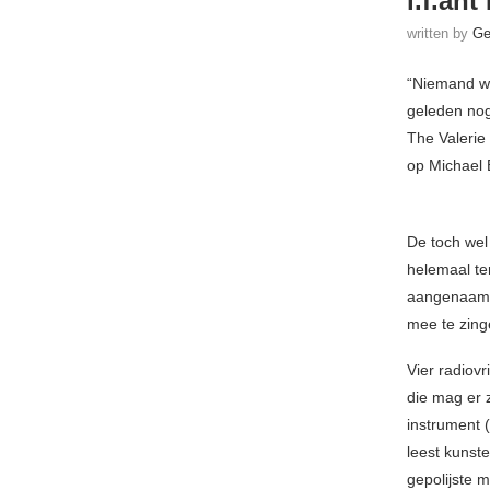
l.f.ant
written by
Ge
“Niemand we
geleden nog
The Valerie 
op Michael B
De toch wel 
helemaal te
aangenaam i
mee te zing
Vier radiov
die mag er z
instrument 
leest kunste
gepolijste 