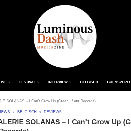
LIVE
FESTIVAL
INTERVIEW
BELGISCH
GRENSVERL
E SOLANAS – I Can’t Grow Up (Green l.f.ant Records).
VIEWS
BELGISCH
REVIEWS
ALERIE SOLANAS – I Can’t Grow Up (G