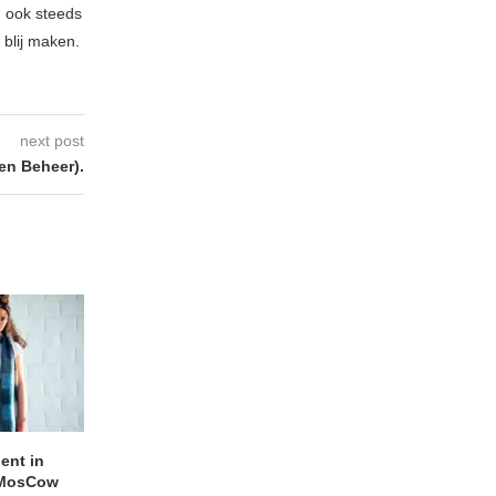
 ook steeds
blij maken.
next post
n Beheer).
lent in
APOTH – Nelson
LIGHTSPEED speelt
 MosCow
THE SHEILA DIVINE in
05/08/2026