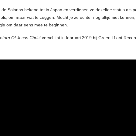
ijn de Solanas bekend tot in Japan en verdienen ze dezelfde status als
ls, om maar wat te zeggen. Mocht je ze echter nog altijd niet kennen, i
ngle om daar eens mee te beginnen.
eturn Of Jesus Christ
verschijnt in februari 2019 bij Green l.f.ant Recor