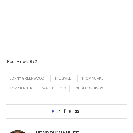
Post Views:
672
JONNY GREENWOOD
THE SMILE
THOM YORKE
TOM SKINNER
WALL OF EYES
XL RECORDINGS
0