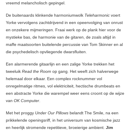
vreemd melancholisch gepingel.
De buitenaards klinkende harmoniumwolk
Teleharmonic
voert
Yorke vervolgens zachtdrijvend in een opeenvolging van onrust
en onzekere mijmeringen. Fraai werk op de plank hier voor de
mystieke bas, de harmonie van de gitaren, de zoals altijd in
maffe maatsoorten buitelende percussie van Tom Skinner en al
die psychedelisch opvliegende dwarsfluiten.
Een alarmerende gitaarlijn en een zalige Yorke trekken het
tweeluik
Read the Room
op gang. Het weeft zich halverwege
helemaal door elkaar. Een complex rocknummer vol
onregelmatige ritmes, vol elektriciteit, hectische drumbeats en
een abstracte Yorke die warempel weer eens croont op de wijze
van
OK Computer
.
Met het proggy
Under Our Pillows
belandt The Smile, na een
prikkelende openingsriff, in het universum van kosmische jazz
en heerlijk stromende repetitieve, broeierige ambient.
Jim