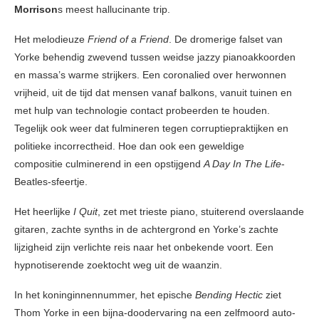
Morrison
s meest hallucinante trip.
Het melodieuze
Friend of a Friend
. De dromerige falset van
Yorke behendig zwevend tussen weidse jazzy pianoakkoorden
en massa’s warme strijkers. Een coronalied over herwonnen
vrijheid, uit de tijd dat mensen vanaf balkons, vanuit tuinen en
met hulp van technologie contact probeerden te houden.
Tegelijk ook weer dat fulmineren tegen corruptiepraktijken en
politieke incorrectheid. Hoe dan ook een geweldige
compositie culminerend in een opstijgend
A Day In The Life
-
Beatles-sfeertje.
Het heerlijke
I Quit
, zet met trieste piano, stuiterend overslaande
gitaren, zachte synths in de achtergrond en Yorke’s zachte
lijzigheid zijn verlichte reis naar het onbekende voort. Een
hypnotiserende zoektocht weg uit de waanzin.
In het koninginnennummer, het epische
Bending Hectic
ziet
Thom Yorke in een bijna-doodervaring na een zelfmoord auto-