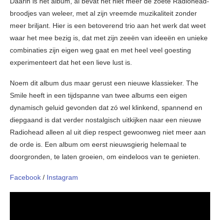
Daarin is het album, al bevat het niet meer de zoete Radiohead-
broodjes van weleer, met al zijn vreemde muzikaliteit zonder
meer briljant. Hier is een betoverend trio aan het werk dat weet
waar het mee bezig is, dat met zijn zeeën van ideeën en unieke
combinaties zijn eigen weg gaat en met heel veel goesting
experimenteert dat het een lieve lust is.
Noem dit album dus maar gerust een nieuwe klassieker. The
Smile heeft in een tijdspanne van twee albums een eigen
dynamisch geluid gevonden dat zó wel klinkend, spannend en
diepgaand is dat verder nostalgisch uitkijken naar een nieuwe
Radiohead alleen al uit diep respect gewoonweg niet meer aan
de orde is. Een album om eerst nieuwsgierig helemaal te
doorgronden, te laten groeien, om eindeloos van te genieten.
Facebook
/
Instagram