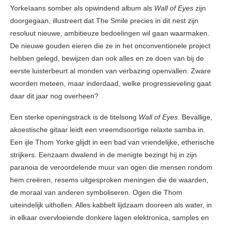
Yorkeïaans somber als opwindend album als
Wall of Eyes
zijn
doorgegaan, illustreert dat The Smile precies in dit nest zijn
resoluut nieuwe, ambitieuze bedoelingen wil gaan waarmaken.
De nieuwe gouden eieren die ze in het onconventionele project
hebben gelegd, bewijzen dan ook alles en ze doen van bij de
eerste luisterbeurt al monden van verbazing openvallen. Zware
woorden meteen, maar inderdaad, welke progressieveling gaat
daar dit jaar nog overheen?
Een sterke openingstrack is de titelsong
Wall of Eyes
. Bevallige,
akoestische gitaar leidt een vreemdsoortige relaxte samba in.
Een ijle Thom Yorke glijdt in een bad van vriendelijke, etherische
strijkers. Eenzaam dwalend in de menigte bezingt hij in zijn
paranoia de veroordelende muur van ogen die mensen rondom
hem creëren, resems uitgesproken meningen die de waarden,
de moraal van anderen symboliseren. Ogen die Thom
uiteindelijk uithollen. Alles kabbelt lijdzaam dooreen als water, in
in elkaar overvloeiende donkere lagen elektronica, samples en