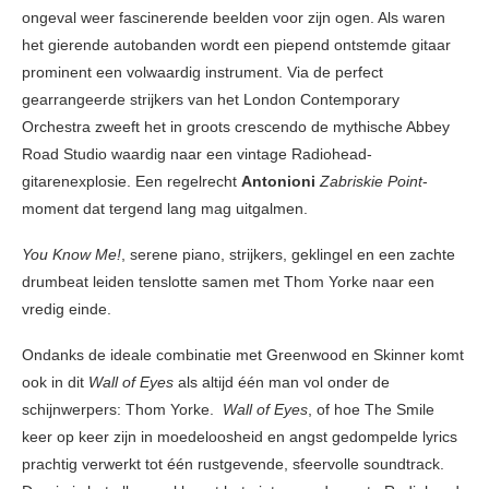
ongeval weer fascinerende beelden voor zijn ogen. Als waren
het gierende autobanden wordt een piepend ontstemde gitaar
prominent een volwaardig instrument. Via de perfect
gearrangeerde strijkers van het London Contemporary
Orchestra zweeft het in groots crescendo de mythische Abbey
Road Studio waardig naar een vintage Radiohead-
gitarenexplosie. Een regelrecht
Antonioni
Zabriskie Point
-
moment dat tergend lang mag uitgalmen.
You Know Me!
, serene piano, strijkers, geklingel en een zachte
drumbeat leiden tenslotte samen met Thom Yorke naar een
vredig einde.
Ondanks de ideale combinatie met Greenwood en Skinner komt
ook in dit
Wall of Eyes
als altijd één man vol onder de
schijnwerpers: Thom Yorke.
Wall of Eyes
, of hoe The Smile
keer op keer zijn in moedeloosheid en angst gedompelde lyrics
prachtig verwerkt tot één rustgevende, sfeervolle soundtrack.