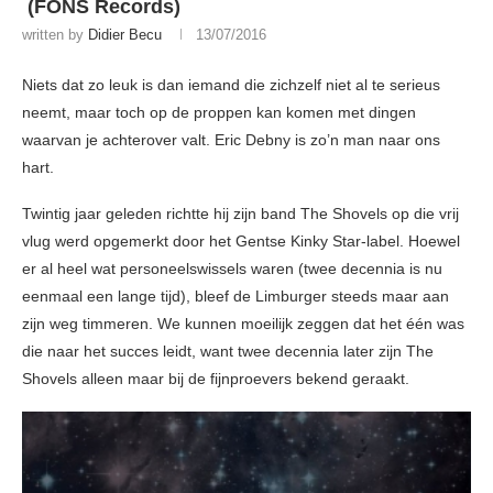
(FONS Records)
written by
Didier Becu
13/07/2016
Niets dat zo leuk is dan iemand die zichzelf niet al te serieus
neemt, maar toch op de proppen kan komen met dingen
waarvan je achterover valt. Eric Debny is zo’n man naar ons
hart.
Twintig jaar geleden richtte hij zijn band The Shovels op die vrij
vlug werd opgemerkt door het Gentse Kinky Star-label. Hoewel
er al heel wat personeelswissels waren (twee decennia is nu
eenmaal een lange tijd), bleef de Limburger steeds maar aan
zijn weg timmeren. We kunnen moeilijk zeggen dat het één was
die naar het succes leidt, want twee decennia later zijn The
Shovels alleen maar bij de fijnproevers bekend geraakt.