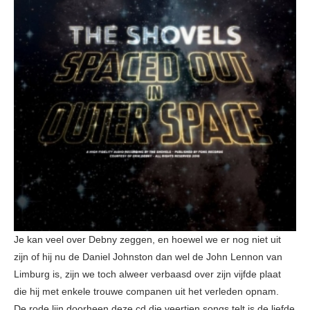
Je kan veel over Debny zeggen, en hoewel we er nog niet uit
zijn of hij nu de Daniel Johnston dan wel de John Lennon van
Limburg is, zijn we toch alweer verbaasd over zijn vijfde plaat
die hij met enkele trouwe companen uit het verleden opnam.
De rode lijn doorheen deze cd die veertien songs telt is de liefde