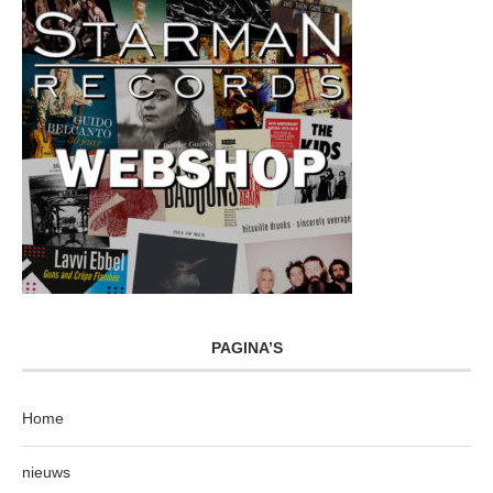
PAGINA’S
Home
nieuws