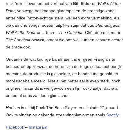
rock-‘n-roll-leven en het verhaal van
Bill Elder
en
Wolf’s At the
Door
, vanwege het knappe gitaarspel en de prachtige zang –
enter Mike Patton-achtige stem, wel een extra vermelding. Als
we dan drie songs moeten uitpikken zijn dat dus
Shenanigans
,
Wolf At the Door
en – toch –
The Outsider
. Oké, doe ook maar
The Armchair Activist
, omdat we ons wel kunnen scharen achter
de tirade ook.
Ondanks de wat knullige bandnaam, is er geen Franglais te
bespeuren op
Horizon
, de heren zijn de Engelse taal behoorlijk
meester, de productie is glashelder, de bandsound gebald en
mooi uitgebalanceerd. Niet al het materiaal is even sterk, noch
origineel, maar dit is wel gewoon een fijn rockplaatje, dat je af
en toe al eens zal doen glimlachen.
Horizon
is uit bij Fuck The Bass Player en uit sinds 27 januari.
Ook te vinden op gekende streamingplatvormen zoals
Spotify
.
Facebook
–
Instagram