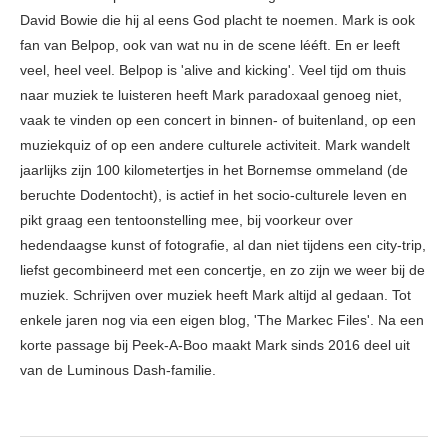
David Bowie die hij al eens God placht te noemen. Mark is ook
fan van Belpop, ook van wat nu in de scene lééft. En er leeft
veel, heel veel. Belpop is 'alive and kicking'. Veel tijd om thuis
naar muziek te luisteren heeft Mark paradoxaal genoeg niet,
vaak te vinden op een concert in binnen- of buitenland, op een
muziekquiz of op een andere culturele activiteit. Mark wandelt
jaarlijks zijn 100 kilometertjes in het Bornemse ommeland (de
beruchte Dodentocht), is actief in het socio-culturele leven en
pikt graag een tentoonstelling mee, bij voorkeur over
hedendaagse kunst of fotografie, al dan niet tijdens een city-trip,
liefst gecombineerd met een concertje, en zo zijn we weer bij de
muziek. Schrijven over muziek heeft Mark altijd al gedaan. Tot
enkele jaren nog via een eigen blog, 'The Markec Files'. Na een
korte passage bij Peek-A-Boo maakt Mark sinds 2016 deel uit
van de Luminous Dash-familie.