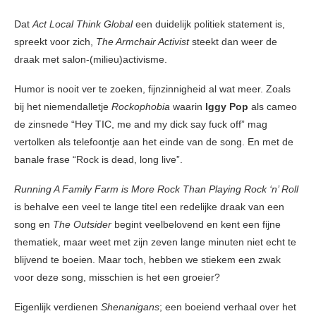
Dat
Act Local Think Global
een duidelijk politiek statement is,
spreekt voor zich,
The Armchair Activist
steekt dan weer de
draak met salon-(milieu)activisme.
Humor is nooit ver te zoeken, fijnzinnigheid al wat meer. Zoals
bij het niemendalletje
Rockophobia
waarin
Iggy Pop
als cameo
de zinsnede “Hey TIC, me and my dick say fuck off” mag
vertolken als telefoontje aan het einde van de song. En met de
banale frase “Rock is dead, long live”.
Running A Family Farm is More Rock Than Playing Rock ‘n’ Roll
is behalve een veel te lange titel een redelijke draak van een
song en
The Outsider
begint veelbelovend en kent een fijne
thematiek, maar weet met zijn zeven lange minuten niet echt te
blijvend te boeien. Maar toch, hebben we stiekem een zwak
voor deze song, misschien is het een groeier?
Eigenlijk verdienen
Shenanigans
; een boeiend verhaal over het