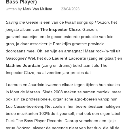
Bass Player)
written by
Mark Van Mullem
23/04/2023
Saving the Geese
is één van de twaalf songs op
Horizon
, het
jongste album van
The Inspector Cluzo
. Ganzen,
ganzenhouderijen en de gecontesteerde productie van foie
gras, ja daar associeer je Frankrijks grootste provincie
doorgaans mee. Oh, en wijn en armagnac! Maar rock-‘n-roll uit
Gascogne? Wel, het duo
Laurent Lacrouts
(zang en gitaar) en
Mathieu Jourdain
(zang en drums) belichaamt als The
Inspector Cluzo, nu al veertien jaar precies dat.
Lacrouts en Jourdain kwamen elkaar tegen tijdens hun studies
in Mont de Marsan. Sinds 2008 maken ze samen muziek, maar
ook zijn ze professionele, organische agro-boeren vanop hun
Lou Casse
-boerderij. Net zoals in hun boerenbestaan huldigen
beide muzikanten 100% do it yourself, met ook een eigen label
Fuck The Bass Player Records. Daarop verscheen een tijdje
terug
Horizon
, alweer de negende plaat van het duo, die bij de