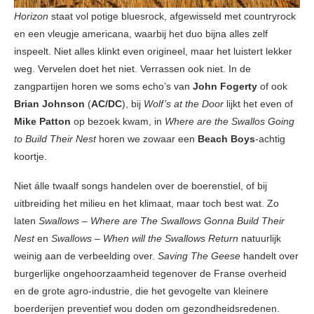
Horizon
staat vol potige bluesrock, afgewisseld met countryrock
en een vleugje americana, waarbij het duo bijna alles zelf
inspeelt. Niet alles klinkt even origineel, maar het luistert lekker
weg. Vervelen doet het niet. Verrassen ook niet. In de
zangpartijen horen we soms echo’s van
John Fogerty
of ook
Brian Johnson
(
AC/DC
), bij
Wolf’s at the Door
lijkt het even of
Mike Patton
op bezoek kwam, in
Where are the Swallos Going
to Build Their Nest
horen we zowaar een
Beach Boys
-achtig
koortje.
Niet álle twaalf songs handelen over de boerenstiel, of bij
uitbreiding het milieu en het klimaat, maar toch best wat. Zo
laten
Swallows – Where are The Swallows Gonna Build Their
Nest
en
Swallows – When will the Swallows Return
natuurlijk
weinig aan de verbeelding over.
Saving The Geese
handelt over
burgerlijke ongehoorzaamheid tegenover de Franse overheid
en de grote agro-industrie, die het gevogelte van kleinere
boerderijen preventief wou doden om gezondheidsredenen.