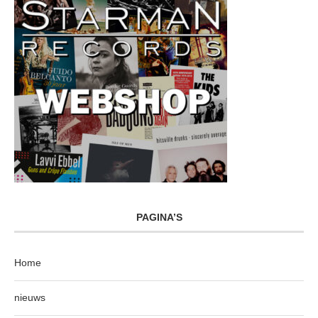
PAGINA’S
Home
nieuws