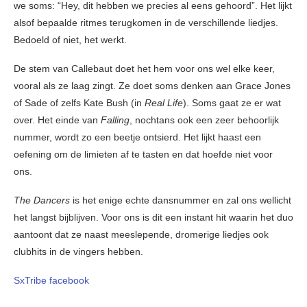
we soms: “Hey, dit hebben we precies al eens gehoord”. Het lijkt
alsof bepaalde ritmes terugkomen in de verschillende liedjes.
Bedoeld of niet, het werkt.
De stem van Callebaut doet het hem voor ons wel elke keer,
vooral als ze laag zingt. Ze doet soms denken aan Grace Jones
of Sade of zelfs Kate Bush (in
Real Life
). Soms gaat ze er wat
over. Het einde van
Falling
, nochtans ook een zeer behoorlijk
nummer, wordt zo een beetje ontsierd. Het lijkt haast een
oefening om de limieten af te tasten en dat hoefde niet voor
ons.
The Dancers
is het enige echte dansnummer en zal ons wellicht
het langst bijblijven. Voor ons is dit een instant hit waarin het duo
aantoont dat ze naast meeslepende, dromerige liedjes ook
clubhits in de vingers hebben.
SxTribe facebook