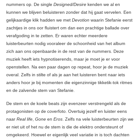
nummers op. De single
Designed/Desire
kenden we al en
kunnen we blijven beluisteren zonder dat hij gaat vervelen. Een
gelijkaardige klik hadden we met
Devotion
waarin Stefanie eerst
zachtjes in ons oor fluistert om dan een prachtige ballade over
verafgoding in te zetten. Er waren echter meerdere
luisterbeurten nodig vooraleer de schoonheid van het album
zich aan ons openbaarde in de rest van de nummers. Deze
muziek heeft iets hypnotiserends, maar je moet je er voor
openstellen. Na een paar dagen op repeat, hoor je de muziek
overal. Zelfs in stilte of als je aan het luisteren bent naar iets
anders hoor je bij momenten die eigenzinnige tikketik-tok ritmes
en de zalvende stem van Stefanie.
De stem en de koele beats zijn evenzeer verstrengeld als de
protagonisten op de coverfoto. Overtuig jezelf en luister eens
naar
Real life
,
Gone
en
Eros
. Zelfs na vele luisterbeurten zijn we
er niet uit of het nu de stem is die de elektro ondersteunt of
omgekeerd. Hoewel er eigenlijk veel variatie in is toch dachten