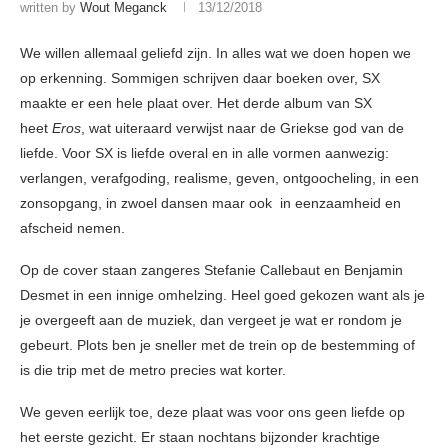
written by
Wout Meganck
13/12/2018
We willen allemaal geliefd zijn. In alles wat we doen hopen we
op erkenning. Sommigen schrijven daar boeken over, SX
maakte er een hele plaat over. Het derde album van SX
heet
Eros
, wat uiteraard verwijst naar de Griekse god van de
liefde. Voor SX is liefde overal en in alle vormen aanwezig:
verlangen, verafgoding, realisme, geven, ontgoocheling, in een
zonsopgang, in zwoel dansen maar ook in eenzaamheid en
afscheid nemen.
Op de cover staan zangeres Stefanie Callebaut en Benjamin
Desmet in een innige omhelzing. Heel goed gekozen want als je
je overgeeft aan de muziek, dan vergeet je wat er rondom je
gebeurt. Plots ben je sneller met de trein op de bestemming of
is die trip met de metro precies wat korter.
We geven eerlijk toe, deze plaat was voor ons geen liefde op
het eerste gezicht. Er staan nochtans bijzonder krachtige