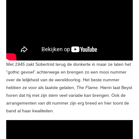
Met
1945
zakt Sobertrist terug de donkerte in maar ze laten het
“gothic gevoel” achterwege en brengen zo een mooi nummer
over de lelijkheid van de wereldoorlog. Het beste nummer
hebben ze voor als laatste gelaten,
The Flame.
Hierin laat Beyst
horen dat hij met zijn stem veel variatie kan brengen. Ook de
arrangementen van dit nummer zijn erg breed en hier toont de
band al haar kwaliteiten.