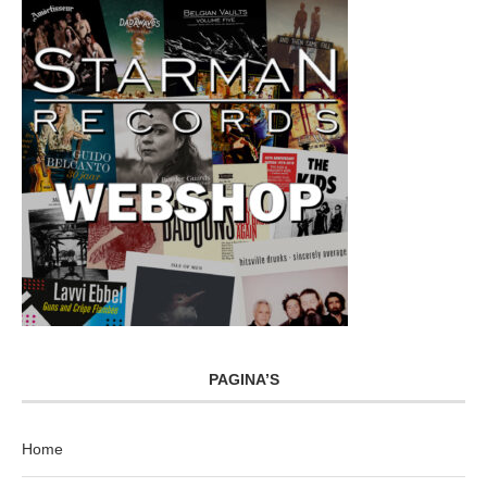
PAGINA’S
Home