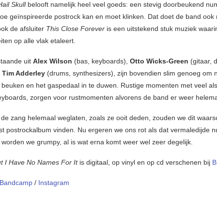
Hail Skull
belooft namelijk heel veel goeds: een stevig doorbeukend n
hoe geïnspireerde postrock kan en moet klinken. Dat doet de band ook
ok de afsluiter
This Close Forever
is een uitstekend stuk muziek waar
iten op alle vlak etaleert.
staande uit
Alex Wilson
(bas, keyboards),
Otto Wicks-Green
(gitaar, 
n
Tim Adderley
(drums, synthesizers), zijn bovendien slim genoeg om 
e beuken en het gaspedaal in te duwen. Rustige momenten met veel al
eyboards, zorgen voor rustmomenten alvorens de band er weer helemaal
de zang helemaal weglaten, zoals ze ooit deden, zouden we dit waarsch
t postrockalbum vinden. Nu ergeren we ons rot als dat vermaledijde
 worden we grumpy, al is wat erna komt weer wel zeer degelijk.
But I Have No Names For It
is digitaal, op vinyl en op cd verschenen bij
B
Bandcamp
/
Instagram