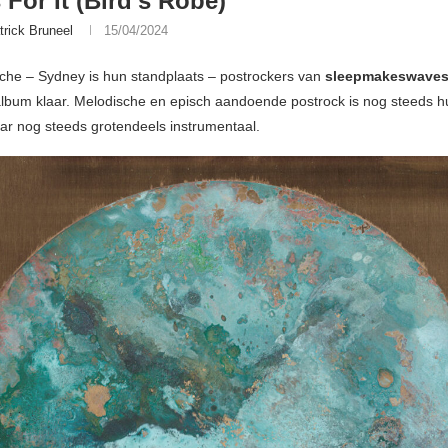
For It (Bird’s Robe)
trick Bruneel
15/04/2024
sche – Sydney is hun standplaats – postrockers van
sleepmakeswave
lbum klaar. Melodische en episch aandoende postrock is nog steeds h
ar nog steeds grotendeels instrumentaal.