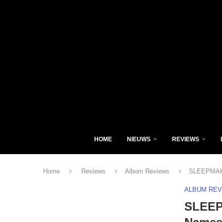
HOME
NIEUWS
REVIEWS
Home
Reviews
Album Reviews
SLEEPMAKES
ALBUM RE
SLEEP