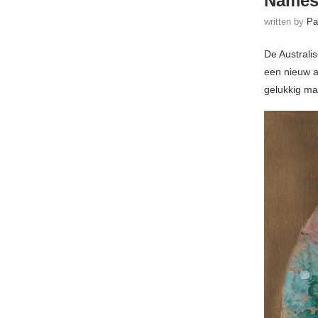
Names 
written by
Pa
De Australi
een nieuw a
gelukkig ma