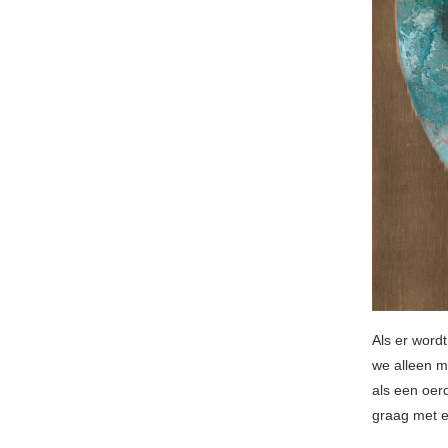
Als er word
we alleen m
als een oer
graag met e