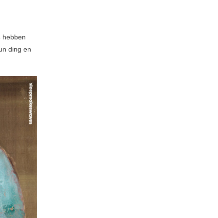
s
hebben
un ding en