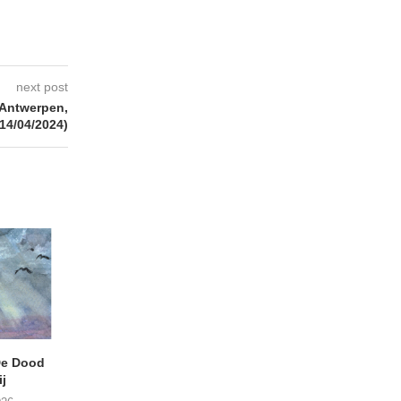
next post
 Antwerpen,
14/04/2024)
e Dood
DANIEL PEREZ – Why Is
THE SMALL SHIP
j
This Called Heaven?
Moneyfiller (Kowzi 