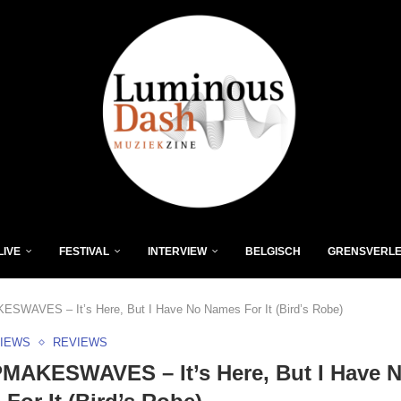
LIVE
FESTIVAL
INTERVIEW
BELGISCH
GRENSVERL
WAVES – It’s Here, But I Have No Names For It (Bird’s Robe)
VIEWS
REVIEWS
MAKESWAVES – It’s Here, But I Have 