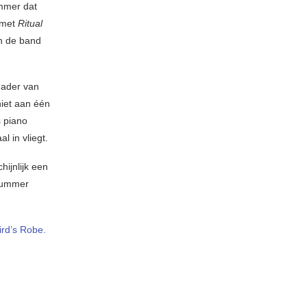
ummer dat
 met
Ritual
in de band
dader van
niet aan één
s piano
 in vliegt.
ijnlijk een
 nummer
ird’s Robe.