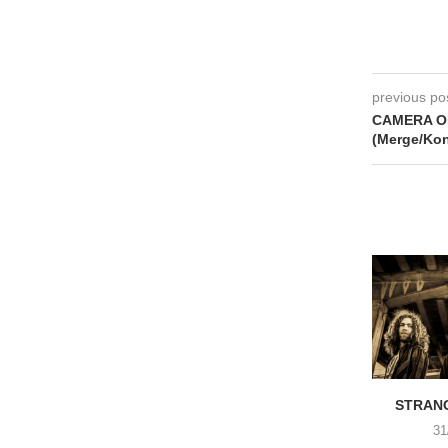
previous po
CAMERA OB
(Merge/Kon
STRANG
31