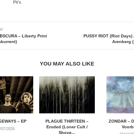
Pit's.
st
SCURA – Liberty Print
PUSSY RIOT (Riot Days)
kurrent)
Arenberg (
YOU MAY ALSO LIKE
EWAYS – EP
PLAGUE THIRTEEN –
ZONDAR – D
Eroded (Loner Cult /
Voorbi
/07/2026
Shove...