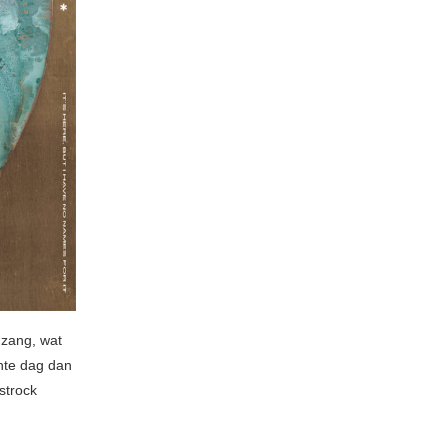
zang, wat
hte dag dan
strock