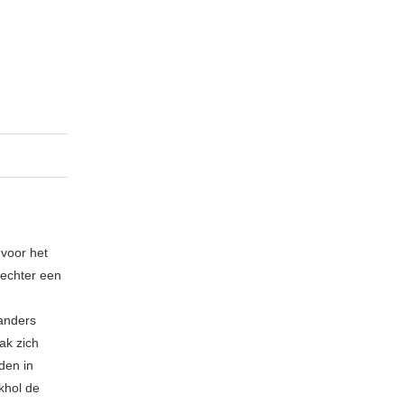
 voor het
echter een
 anders
ak zich
den in
khol de