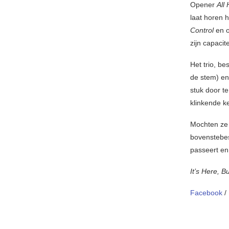
Opener
All 
laat horen 
Control
en o
zijn capacite
Het trio, be
de stem) e
stuk door t
klinkende k
Mochten ze 
bovenstebes
passeert en
It’s Here, 
Facebook
/