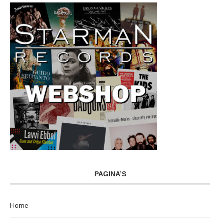
PAGINA’S
Home