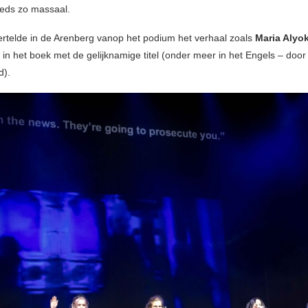
eeds zo massaal.
rtelde in de Arenberg vanop het podium het verhaal zoals
Maria Alyo
 in het boek met de gelijknamige titel (onder meer in het Engels – doo
d).