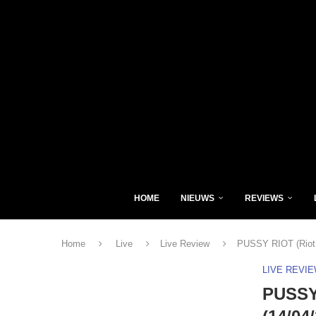
HOME
NIEUWS
REVIEWS
Home
Live
Live Review
PUSSY RIOT (Riot 
LIVE REVI
PUSSY 