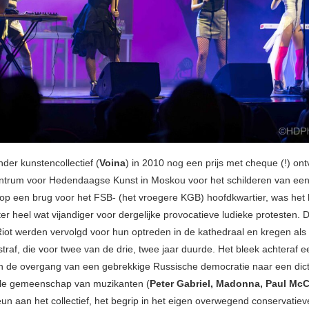
der kunstencollectief (
Voina
) in 2010 nog een prijs met cheque (!) ont
ntrum voor Hedendaagse Kunst in Moskou voor het schilderen van ee
 op een brug voor het FSB- (het vroegere KGB) hoofdkwartier, was het 
ter heel wat vijandiger voor dergelijke provocatieve ludieke protesten.
iot werden vervolgd voor hun optreden in de kathedraal en kregen als 
traf, die voor twee van de drie, twee jaar duurde. Het bleek achteraf e
in de overgang van een gebrekkige Russische democratie naar een dict
ale gemeenschap van muzikanten (
Peter Gabriel, Madonna, Paul Mc
eun aan het collectief, het begrip in het eigen overwegend conservatie