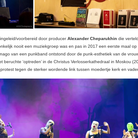
ngeleid/voorbereid door producer
Alexander Cheparukhin
die vertel
onkelijk nooit een muziekgroep was en pas in 2017 een eerste maal o
imago van een punkband ontstond door de punk-esthetiek van de vrou
et beruchte ‘optreden’ in de Christus Verlosserkathedraal in Moskou (2
 protest tegen de sterker wordende link tussen moedertje kerk en vadert