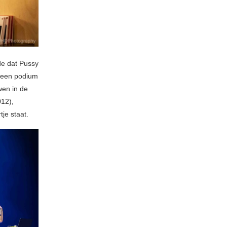
de dat Pussy
p een podium
wen in de
012),
je staat.