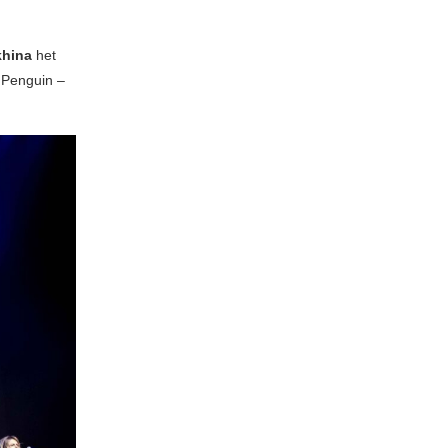
khina
het
r Penguin –