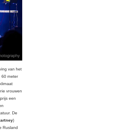
ving van het
n 60 meter
klimaat
 Drie vrouwen
prijs een
en
atuur. De
Cartney
)
ve Rusland