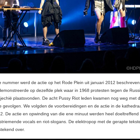
te nummer werd de actie op het Rode Plein uit januari 2012 beschreven
demonstreerde op dezelfde plek waar in 1968 protesten tegen de Russ
Tsjechië plaatsvonden. De acht Pussy Riot leden kwamen nog weg met d
e gevolgen. We volgden de voorbereidingen en de actie in de kathedra
12. De actie en opwinding van die ene minuut werden heel doeltreffend 
striemende vocals en riot-slogans. De elektropop met de gerapte tekst
stekend over.