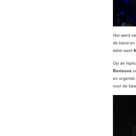
Het werd e
de band en 
tekst want
M
Op de hipho
Borisova
s
en urgentie
voor de be