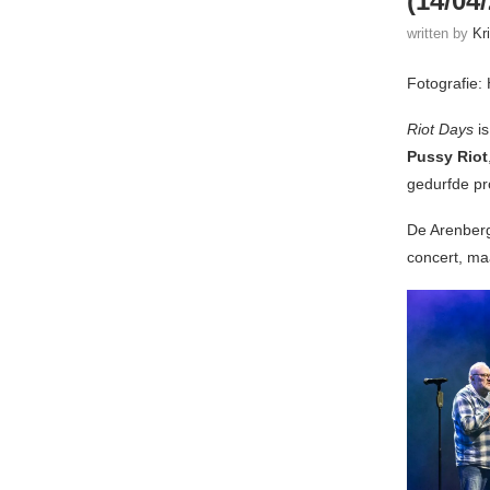
(14/04
written by
Kr
Fotografie:
Riot Days
is
Pussy Riot
gedurfde pr
De Arenberg
concert, ma