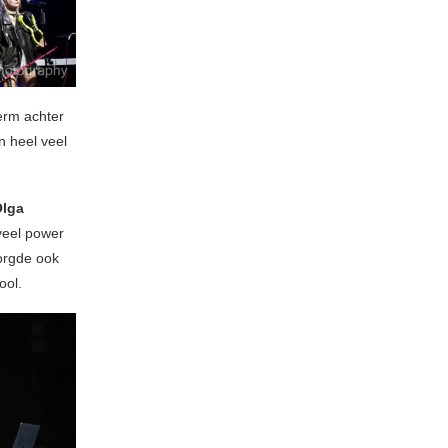
erm achter
n heel veel
lga
veel power
orgde ook
ool.