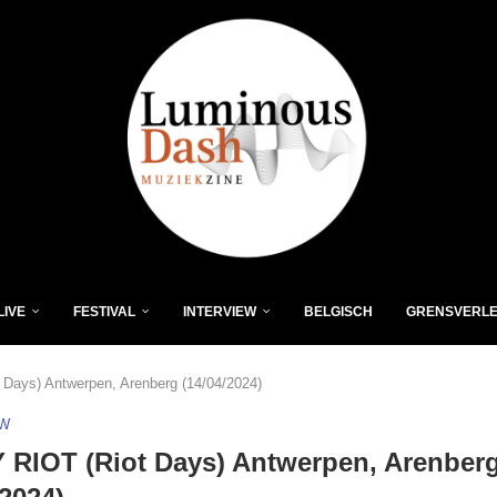
LIVE
FESTIVAL
INTERVIEW
BELGISCH
GRENSVERL
Days) Antwerpen, Arenberg (14/04/2024)
EW
RIOT (Riot Days) Antwerpen, Arenber