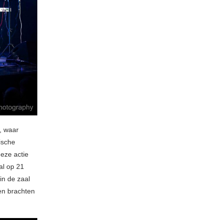
, waar
ische
eze actie
al op 21
in de zaal
en brachten