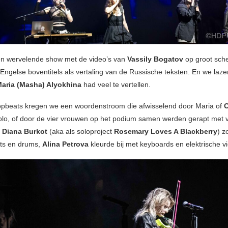
en wervelende show met de video’s van
Vassily Bogatov
op groot sch
Engelse boventitels als vertaling van de Russische teksten. En we laze
aria (Masha) Alyokhina
had veel te vertellen.
pbeats kregen we een woordenstroom die afwisselend door Maria of
O
olo, of door de vier vrouwen op het podium samen werden gerapt met 
.
Diana Burkot
(aka als soloproject
Rosemary Loves A Blackberry
) z
ats en drums,
Alina Petrova
kleurde bij met keyboards en elektrische vi