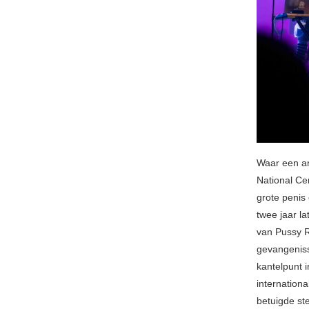
Waar een an
National Ce
grote penis
twee jaar la
van Pussy R
gevangeniss
kantelpunt 
internation
betuigde st