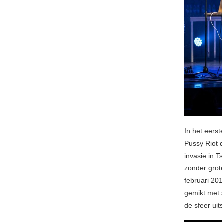
In het eers
Pussy Riot 
invasie in 
zonder grot
februari 20
gemikt met 
de sfeer uit