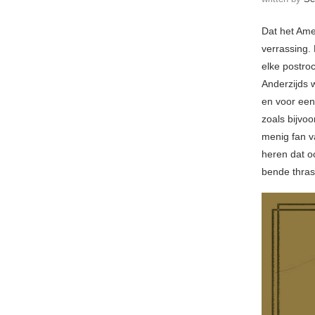
Dat het Am
verrassing.
elke postro
Anderzijds 
en voor een 
zoals bijvo
menig fan v
heren dat o
bende thras