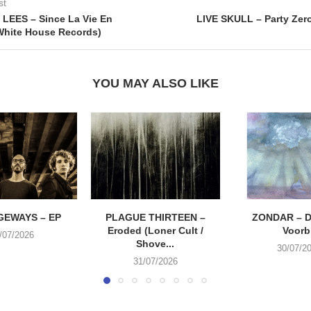
st
LEES – Since La Vie En
LIVE SKULL – Party Zer
White House Records)
YOU MAY ALSO LIKE
EWAYS – EP
PLAGUE THIRTEEN –
ZONDAR – D
Eroded (Loner Cult /
Voorbi
/07/2026
Shove...
30/07/2
31/07/2026