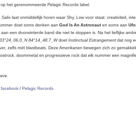
op het gerenommeerde Pelagic Records label.
 Salix
laat onmiddellijk horen waar Shy, Low voor staat: creativiteit, inte
 nummer doet soms denken aan
God Is An Astronaut
en soms aan
Uf
aan een doorwinterde band die niet te stoppen is. Na het lieflijke ambi
33°24_06.0_N 84°14_48.7_W
doet
Instinctual Estrangement
dat nog 
ver, zelfs mét blastbeats. Deze Amerikanen bewegen zich zo gemakkel
ostrock, doommetal en progressieve rock dat elk nummer een magnifi
gave.
/
facebook
/
Pelagic Records