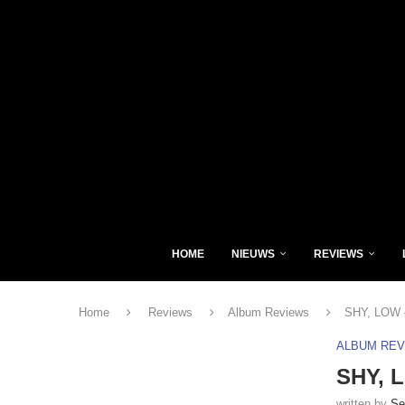
HOME
NIEUWS
REVIEWS
Home
Reviews
Album Reviews
SHY, LOW –
ALBUM RE
SHY, L
written by
Se