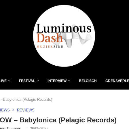
LIVE
FESTIVAL
INTERVIEW
BELGISCH
GRENSVERL
 Babylonica (Pelagic Records)
VIEWS
REVIEWS
OW – Babylonica (Pelagic Records)
rge Timmers
26/05/2023