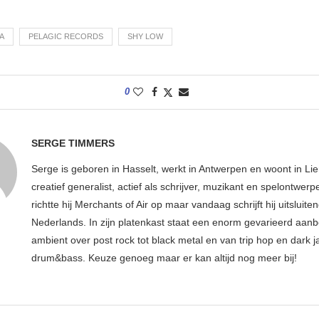
A
PELAGIC RECORDS
SHY LOW
0
SERGE TIMMERS
Serge is geboren in Hasselt, werkt in Antwerpen en woont in Lier
creatief generalist, actief als schrijver, muzikant en spelontwerpe
richtte hij Merchants of Air op maar vandaag schrijft hij uitsluiten
Nederlands. In zijn platenkast staat een enorm gevarieerd aan
ambient over post rock tot black metal en van trip hop en dark ja
drum&bass. Keuze genoeg maar er kan altijd nog meer bij!