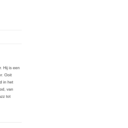
. Hij is een
r. Ooit
d in het
bod, van
zz tot