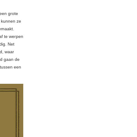
geen grote
r kunnen ze
gemaakt.
af te werpen
dig. Net
d, waar
id gaan de
 tussen een