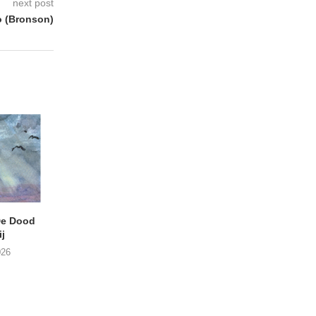
next post
o (Bronson)
e Dood
DANIEL PEREZ – Why Is
THE SMALL SHIP
j
This Called Heaven?
Moneyfiller (Kowzi 
026
29/07/2026
28/07/2026