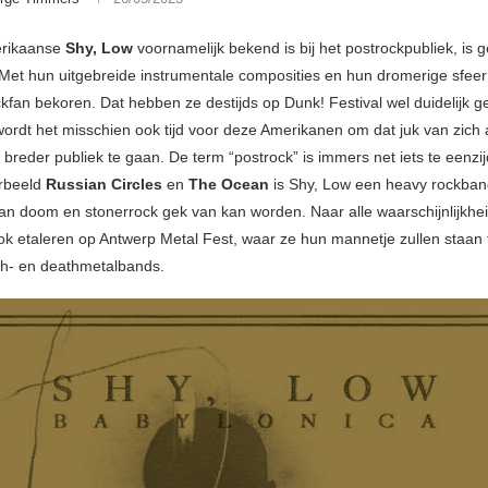
erikaanse
Shy, Low
voornamelijk bekend is bij het postrockpubliek, is 
 Met hun uitgebreide instrumentale composities en hun dromerige sfee
ckfan bekoren. Dat hebben ze destijds op Dunk! Festival wel duidelijk 
wordt het misschien ook tijd voor deze Amerikanen om dat juk van zich 
breder publiek te gaan. De term “postrock” is immers net iets te eenzij
orbeeld
Russian Circles
en
The Ocean
is Shy, Low een heavy rockban
an doom en stonerrock gek van kan worden. Naar alle waarschijnlijkhe
ok etaleren op Antwerp Metal Fest, waar ze hun mannetje zullen staan
h- en deathmetalbands.