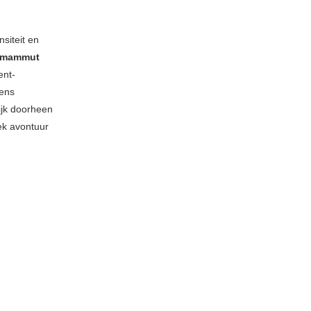
nsiteit en
omammut
ent-
eens
ijk doorheen
ek avontuur