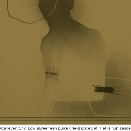
nica
levert Shy, Low alweer een puike drie-track ep af. Het is hun zesde