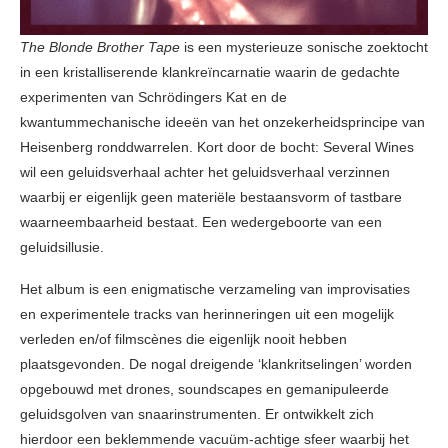
The Blonde Brother Tape
is een mysterieuze sonische zoektocht
in een kristalliserende klankreïncarnatie waarin de gedachte
experimenten van Schrödingers Kat en de
kwantummechanische ideeën van het onzekerheidsprincipe van
Heisenberg ronddwarrelen. Kort door de bocht: Several Wines
wil een geluidsverhaal achter het geluidsverhaal verzinnen
waarbij er eigenlijk geen materiële bestaansvorm of tastbare
waarneembaarheid bestaat. Een wedergeboorte van een
geluidsillusie.
Het album is een enigmatische verzameling van improvisaties
en experimentele tracks van herinneringen uit een mogelijk
verleden en/of filmscènes die eigenlijk nooit hebben
plaatsgevonden. De nogal dreigende ‘klankritselingen’ worden
opgebouwd met drones, soundscapes en gemanipuleerde
geluidsgolven van snaarinstrumenten. Er ontwikkelt zich
hierdoor een beklemmende vacuüm-achtige sfeer waarbij het