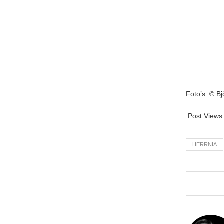
Foto’s: © B
Post Views
HERRNIA