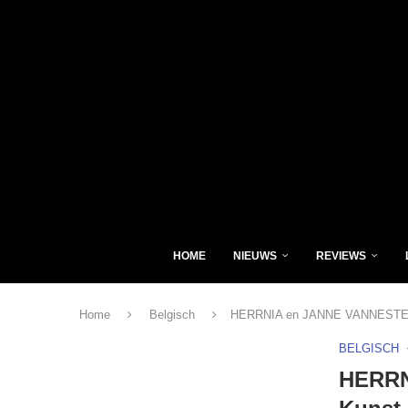
HOME
NIEUWS
REVIEWS
Home
Belgisch
HERRNIA en JANNE VANNESTE Ge
BELGISCH
HERRN