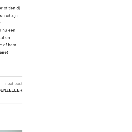
 of tien dj
n uit zijn
e
n nu een
aaf en
be of hem
aire)
next post
SENZELLER