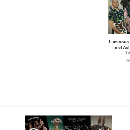
Luminous D
met Ach
L
09