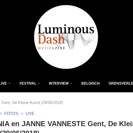
LIVE
FESTIVAL
INTERVIEW
BELGISCH
GRENSVERL
nt, De Kleine Kunst (29/06/2018)
FOTO'S
LIVE
IA en JANNE VANNESTE Gent, De Klei