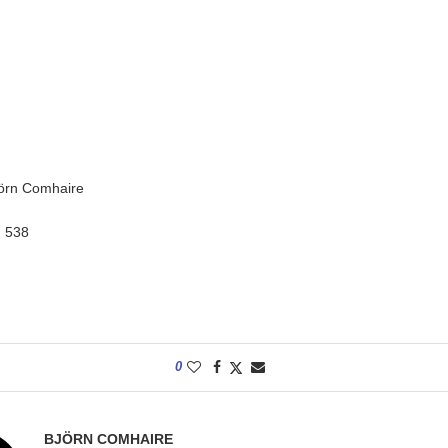
jörn Comhaire
:
538
0
BJÖRN COMHAIRE