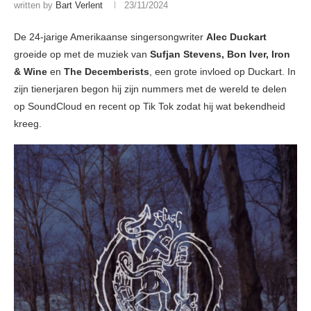
written by
Bart Verlent
23/11/2024
De 24-jarige Amerikaanse singersongwriter
Alec Duckart
groeide op met de muziek van
Sufjan Stevens, Bon Iver, Iron
& Wine
en
The Decemberists
, een grote invloed op Duckart. In
zijn tienerjaren begon hij zijn nummers met de wereld te delen
op SoundCloud en recent op Tik Tok zodat hij wat bekendheid
kreeg.