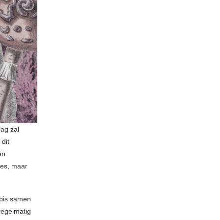
lag zal
dit
en
les, maar
ybis samen
regelmatig