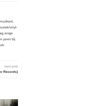
muzikant,
ziek/vinyl-
aag enige
 jaren bij
ash.
next post
er Records)