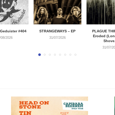
Geduister #404
STRANGEWAYS – EP
PLAGUE THI
Eroded (Lone
/08/2026
31/07/2026
Shove.
31/07/2