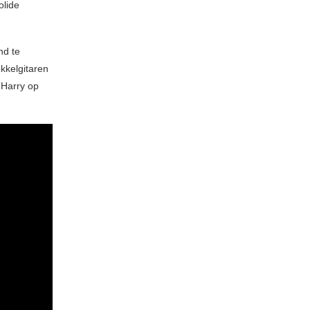
olide
nd te
kkelgitaren
 Harry op