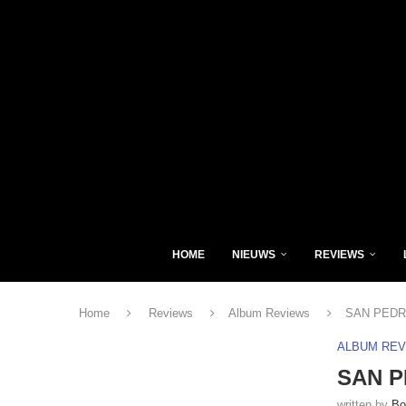
HOME
NIEUWS
REVIEWS
Home
Reviews
Album Reviews
SAN PEDRO
ALBUM RE
SAN P
written by
Bo