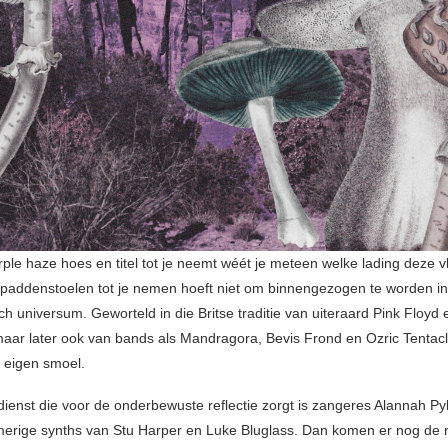
rple haze hoes en titel tot je neemt wéét je meteen welke lading deze v
paddenstoelen tot je nemen hoeft niet om binnengezogen te worden in 
h universum. Geworteld in die Britse traditie van uiteraard Pink Floyd 
ar later ook van bands als Mandragora, Bevis Frond en Ozric Tentac
 eigen smoel.
dienst die voor de onderbewuste reflectie zorgt is zangeres Alannah P
erige synths van Stu Harper en Luke Bluglass. Dan komen er nog de 