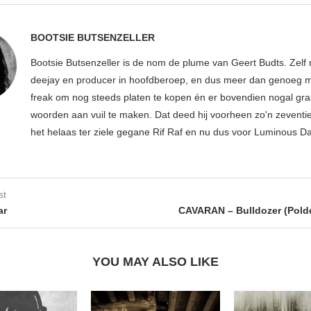
BOOTSIE BUTSENZELLER
Bootsie Butsenzeller is de nom de plume van Geert Budts. Zelf 
deejay en producer in hoofdberoep, en dus meer dan genoeg mu
freak om nog steeds platen te kopen én er bovendien nogal gr
woorden aan vuil te maken. Dat deed hij voorheen zo'n zeventien
het helaas ter ziele gegane Rif Raf en nu dus voor Luminous D
st
ar
CAVARAN – Bulldozer (Pold
YOU MAY ALSO LIKE