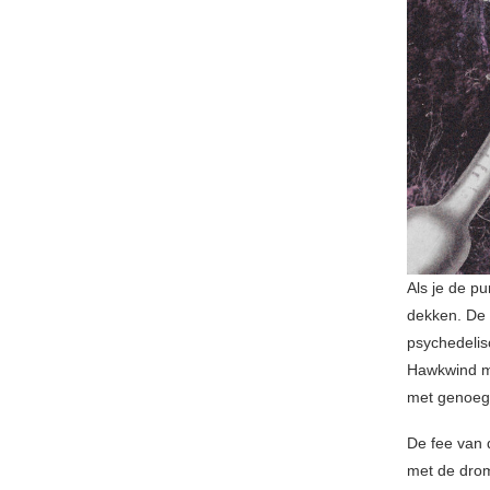
Als je de pu
dekken. De 
psychedelisc
Hawkwind ma
met genoeg
De fee van 
met de drom