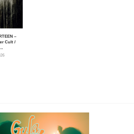
RTEEN –
ZONDAR – De Dood
DANIEL PEREZ – Wh
r Cult /
Voorbij
This Called Heav
..
30/07/2026
29/07/2026
026