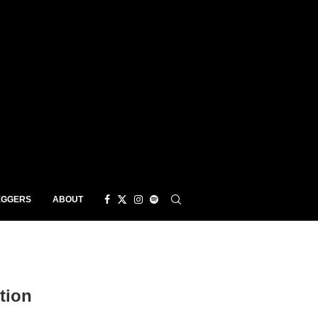
EGGERS
ABOUT
tion