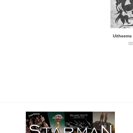
Uitheems 
02