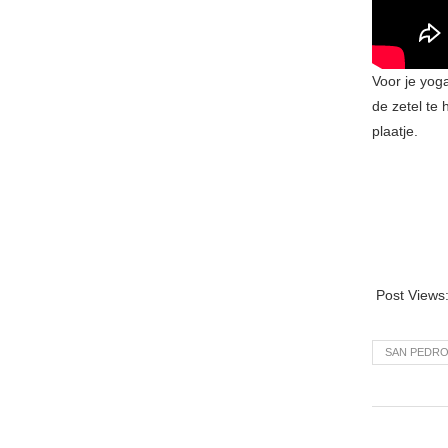
Voor je yoga
de zetel te
plaatje.
Post Views
SAN PEDRO'