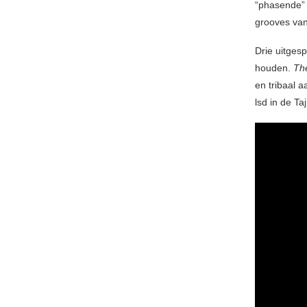
“phasende” 
grooves van
Drie uitges
houden.
Th
en tribaal 
lsd in de Ta