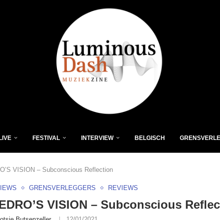
LIVE
FESTIVAL
INTERVIEW
BELGISCH
GRENSVERL
’S VISION – Subconscious Reflection
VIEWS
GRENSVERLEGGERS
REVIEWS
EDRO’S VISION – Subconscious Reflec
otsie Butsenzeller
12/01/2021