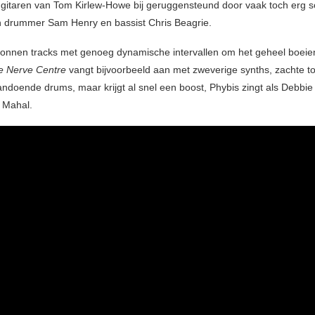
gitaren van Tom Kirlew-Howe bij geruggensteund door vaak toch erg s
 drummer Sam Henry en bassist Chris Beagrie.
ponnen tracks met genoeg dynamische intervallen om het geheel boeie
e Nerve Centre
vangt bijvoorbeeld aan met zweverige synths, zachte to
aandoende drums, maar krijgt al snel een boost, Phybis zingt als Debbie
j Mahal.