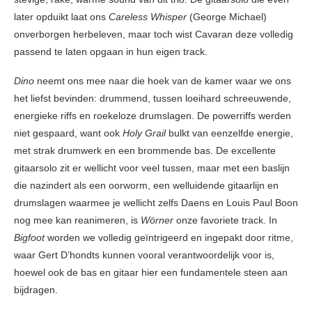
later opduikt laat ons
Careless Whisper
(George Michael)
onverborgen herbeleven, maar toch wist Cavaran deze volledig
passend te laten opgaan in hun eigen track.
Dino
neemt ons mee naar die hoek van de kamer waar we ons
het liefst bevinden: drummend, tussen loeihard schreeuwende,
energieke riffs en roekeloze drumslagen. De powerriffs werden
niet gespaard, want ook
Holy Grail
bulkt van eenzelfde energie,
met strak drumwerk en een brommende bas. De excellente
gitaarsolo zit er wellicht voor veel tussen, maar met een baslijn
die nazindert als een oorworm, een welluidende gitaarlijn en
drumslagen waarmee je wellicht zelfs Daens en Louis Paul Boon
nog mee kan reanimeren, is
Wörner
onze favoriete track. In
Bigfoot
worden we volledig geïntrigeerd en ingepakt door ritme,
waar Gert D’hondts kunnen vooral verantwoordelijk voor is,
hoewel ook de bas en gitaar hier een fundamentele steen aan
bijdragen.