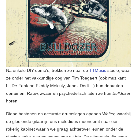
Na enkele DIY-demo’s, trokken ze naar de
TTMusic
studio, waar
ze onder het vakkundige oog van Tim Toegaert (ook muzikant
bij De Fanfaar, Fleddy Melculy, Janez Dedt…) hun debuutep
opnamen. Rauw, zwaar en psychedelisch laten ze hun
Bulldozer
horen.
Diepe bastonen en accurate drumslagen openen
Walter,
waarbij
de glooiende gitaarlijn ons melodieus meeneemt naar een
rokerig kabinet waarin we graag achterover leunen onder de
stevige, rake, warme sound van dit trio. De gitaarsolo die even