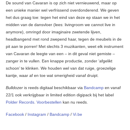
De sound van Cavaran is op zich niet vernieuwend, maar op
een unieke manier wel verfrissend overdonderend. We geven
het dus graag toe: tegen het eind van deze ep staan we in het
midden van de dansvloer (lees: livingroom we cannot live in
anymore), omringd door imaginaire zwetende lijven,
headbangend met rond zwepend haar, tegen de meubels in de
pit aan te porren! Met slechts 3 muzikanten, weet elk instrument
van Cavaran de leegte van een – in dit geval niet gemiste –
zanger in te vullen. Een knappe productie, zonder ‘afgelikt
schoon’ te klinken. We houden wel van dat ruige, groezelige
kantje, waar af en toe wat smerigheid vanaf druipt.
Bulldozer
is reeds digitaal beschikbaar via
Bandcamp
en vanaf
22/1 ook verkrijgbaar in limited edition digipack bij het label
Polder Records
.
Voorbestellen
kan nu reeds.
Facebook
/
Instagram
/
Bandcamp
/
Vi.be