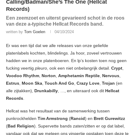
Calling/Badman/She’s The One (Hellcat
Records)
Een zeemzoet en uiterst gevarieerd schot in de roos
van deze a-typische Hellcat Records band.
written by
Tom Goelen
04/10/2024
Er was een tijd dat we alle releases van onze geliefde
platenlabels kochten, blindelings. Ja hoor, zoveel vertrouwen
hadden we in onze platenboeren. En lp’s kosten toen nog geen
fucking veertig
pleuro
, ook een niet onbelangrijk detail.
Crypt
,
Voodoo Rhythm
,
Norton
,
Amphetamin Reptile
,
Nervous
,
Estrus
,
Moon Ska
,
Touch And Go
,
Crazy Love
,
Trojan
(en
alle zijtakken),
Drunkabilly
, …, en uiteraard ook dit
Hellcat
Records
.
Hellcat was het resultaat van de samenwerking tussen
punkrockhelden
Tim Armstrong
(
Rancid
) en
Brett Gurewitzz
(
Bad Religion
). Supervette bands zaten/zitten er op dat label,
vandaar ook dat we meteen ons vingertje opstaken toen deze te