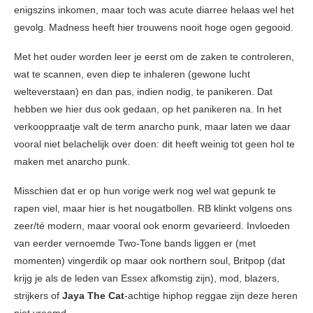
enigszins inkomen, maar toch was acute diarree helaas wel het
gevolg. Madness heeft hier trouwens nooit hoge ogen gegooid.
Met het ouder worden leer je eerst om de zaken te controleren,
wat te scannen, even diep te inhaleren (gewone lucht
welteverstaan) en dan pas, indien nodig, te panikeren. Dat
hebben we hier dus ook gedaan, op het panikeren na. In het
verkooppraatje valt de term anarcho punk, maar laten we daar
vooral niet belachelijk over doen: dit heeft weinig tot geen hol te
maken met anarcho punk.
Misschien dat er op hun vorige werk nog wel wat gepunk te
rapen viel, maar hier is het nougatbollen. RB klinkt volgens ons
zeer/té modern, maar vooral ook enorm gevarieerd. Invloeden
van eerder vernoemde Two-Tone bands liggen er (met
momenten) vingerdik op maar ook northern soul, Britpop (dat
krijg je als de leden van Essex afkomstig zijn), mod, blazers,
strijkers of
Jaya The Cat
-achtige hiphop reggae zijn deze heren
niet vreemd.