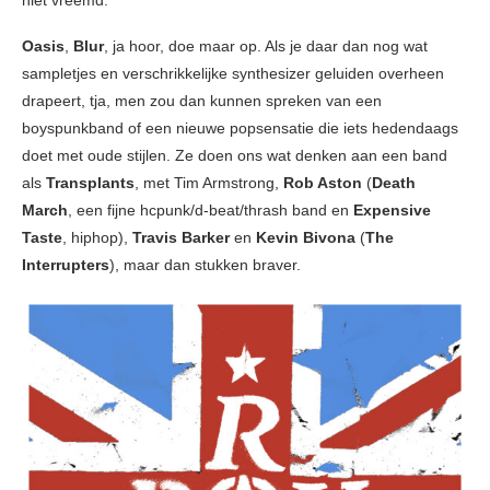
Oasis
,
Blur
, ja hoor, doe maar op. Als je daar dan nog wat
sampletjes en verschrikkelijke synthesizer geluiden overheen
drapeert, tja, men zou dan kunnen spreken van een
boyspunkband of een nieuwe popsensatie die iets hedendaags
doet met oude stijlen. Ze doen ons wat denken aan een band
als
Transplants
, met Tim Armstrong,
Rob Aston
(
Death
March
, een fijne hcpunk/d-beat/thrash band en
Expensive
Taste
, hiphop),
Travis Barker
en
Kevin Bivona
(
The
Interrupters
), maar dan stukken braver.