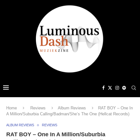
Home
Reviews
Album Reviews
RAT BOY – One In
A Million/Suburbia Calling/Badman/She’s The One (Hellcat Records)
ALBUM REVIEWS
REVIEWS
RAT BOY – One In A Million/Suburbia