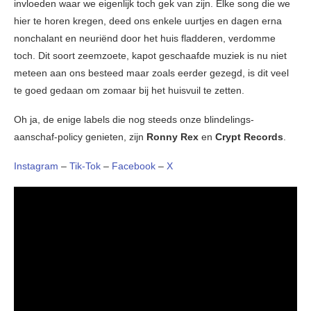
invloeden waar we eigenlijk toch gek van zijn. Elke song die we
hier te horen kregen, deed ons enkele uurtjes en dagen erna
nonchalant en neuriënd door het huis fladderen, verdomme
toch. Dit soort zeemzoete, kapot geschaafde muziek is nu niet
meteen aan ons besteed maar zoals eerder gezegd, is dit veel
te goed gedaan om zomaar bij het huisvuil te zetten.
Oh ja, de enige labels die nog steeds onze blindelings-
aanschaf-policy genieten, zijn
Ronny Rex
en
Crypt Records
.
Instagram
–
Tik-Tok
–
Facebook
–
X