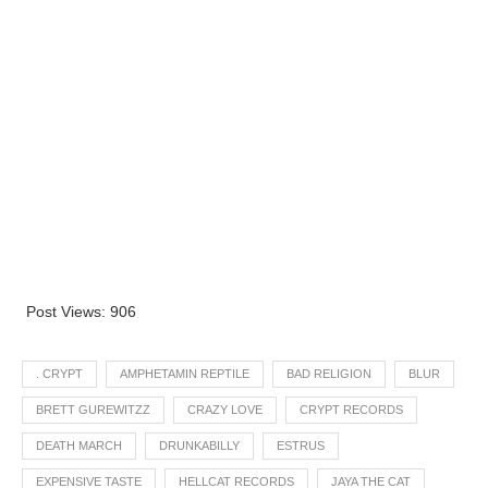
Post Views:
906
. CRYPT
AMPHETAMIN REPTILE
BAD RELIGION
BLUR
BRETT GUREWITZZ
CRAZY LOVE
CRYPT RECORDS
DEATH MARCH
DRUNKABILLY
ESTRUS
EXPENSIVE TASTE
HELLCAT RECORDS
JAYA THE CAT