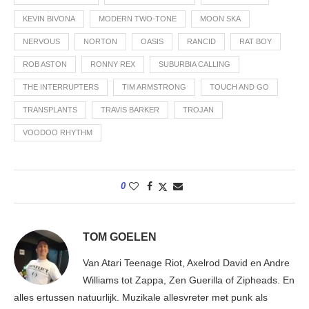
KEVIN BIVONA
MODERN TWO-TONE
MOON SKA
NERVOUS
NORTON
OASIS
RANCID
RAT BOY
ROB ASTON
RONNY REX
SUBURBIA CALLING
THE INTERRUPTERS
TIM ARMSTRONG
TOUCH AND GO
TRANSPLANTS
TRAVIS BARKER
TROJAN
VOODOO RHYTHM
0
TOM GOELEN
Van Atari Teenage Riot, Axelrod David en Andre
Williams tot Zappa, Zen Guerilla of Zipheads. En
alles ertussen natuurlijk. Muzikale allesvreter met punk als