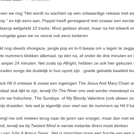
even we nog “Het wordt nu wachten op een volwaardige release met een
p “ en kijk eens aan, Poppel heeft gereageerd met zowaar een eerste 
aarop welgeteld 10 tracks. Mooi gedaan alvast, maar na het telwerk e
prongetje gaan we nu vooral ook eens luisteren.
t nog steeds shoegaze, jangle pop en lo-fi lawaai om u tegen te zeg
rte nummers klokken allemaal, op één na, af onder de drie minuten en 
 amper 24 minuten. Net zoals op
Allright
, hebben ze ook hier gekozen 
aden songs die duidelijk in hun opzet zijn : goede gebalde kwaliteit le
rack
Hit It
ontwaar ik zowat een ingetogen The Jesus And Mary Chain w
daal stuk lijkt te zijn, terwijl
On The River
ons veel eerder meesleept n
rin we Indochine, The Sundays of My Bloody Valentine (ook alweer z
grijs draaiden. Iets wat je eigenlijk voor veel van de nummers op
Hit It
ka
engt me ook meteen terug naar de jaren van vroeger, maar dan met ee
d, terwijl we bij
Twisted Mind
in eerste instantie direct moet denken
au
van Julia & Agnus Snow. Het is misschien maar een fractie van een 