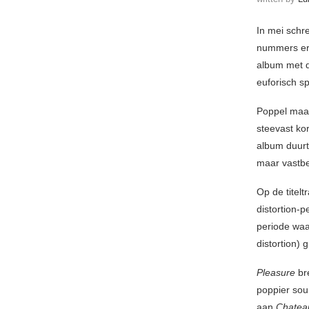
In mei schr
nummers ero
album met d
euforisch s
Poppel maak
steevast ko
album duurt
maar vastber
Op de titelt
distortion-pe
periode waa
distortion) 
Pleasure
br
poppier soun
aan
Chate