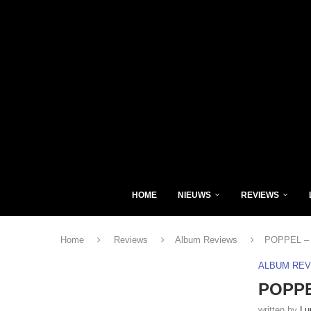
HOME
NIEUWS
REVIEWS
Home
Reviews
Album Reviews
POPPEL – H
ALBUM RE
POPPEL
written by
Lu