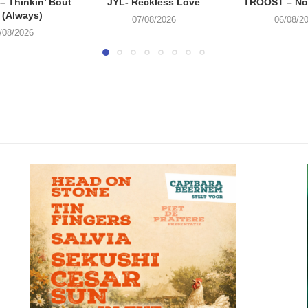
 Thinkin’ Bout
JYL- Reckless Love
TROOST – Not
 (Always)
07/08/2026
06/08/2
/08/2026