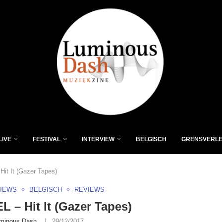
LIVE
FESTIVAL
INTERVIEW
BELGISCH
GRENSVERL
it It (Gazer Tapes)
VIEWS
BELGISCH
REVIEWS
 – Hit It (Gazer Tapes)
minous Dash
29/12/2017