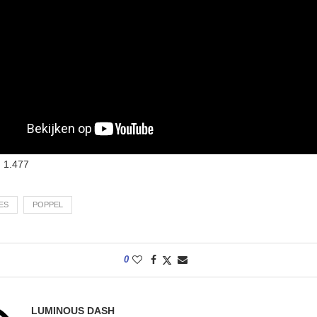
:
1.477
ES
POPPEL
0
LUMINOUS DASH