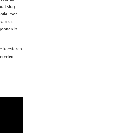
aat vlug
ntie voor
van dit
gonnen is:
te koesteren
ervelen