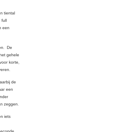
 tiental
full
n een
gen. De
het gehele
voor korte,
veren.
aarbij de
aar een
onder
n zeggen.
n iets
seconde,