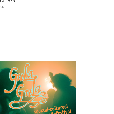
 All Men
NOAH TATE – Boy Gum
Vijf keer talent i
Buurtkroeg Mos
026
06/08/2026
05/08/2026