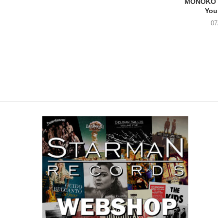
MONOKO –
You
07