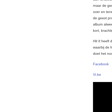
maar de ged
over en ter
de geest pr
album alwee
kort, krach
Hit It
heeft d
waarbij de 
doet het noo
Facebook
Vi.be