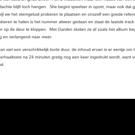
achte blijft toch hangen.
She
begint speelser in opzet, maar ook dat g
wijl we het stemgeluid proberen te plaatsen en onszelf een goede refere
oberen te halen is het nummer alweer gedaan en staat de laatste track 
r op de deur te kloppen. Met
Garden
sluiten ze af zoals het album be
tig en verlangend naar meer.
an wel een verschrikkelijk korte duur, de inhoud ervan is er eentje om 
herhaaltoets na 24 minuten gretig nog een keer ingedrukt wordt, want v
it.