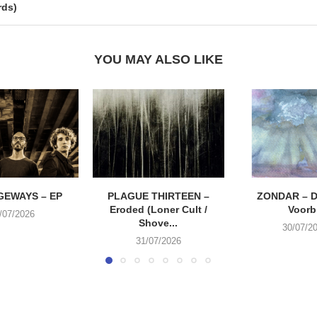
rds)
YOU MAY ALSO LIKE
EWAYS – EP
PLAGUE THIRTEEN –
ZONDAR – D
Eroded (Loner Cult /
Voorbi
/07/2026
Shove...
30/07/2
31/07/2026