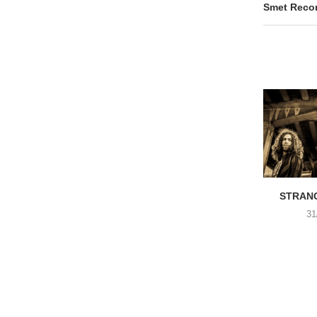
Smet Reco
STRANG
31