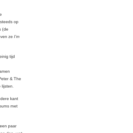
e
 steeds op
s (de
reven ze
I’m
nig tijd
g
wamen
 Peter & The
lijsten.
ndere kant
lbums met
 een paar