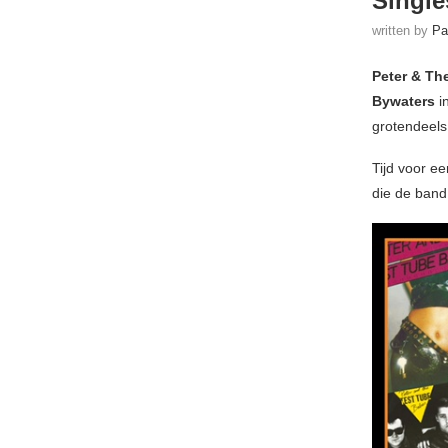
Single
written by
Pa
Peter & Th
Bywaters
i
grotendeels
Tijd voor ee
die de band