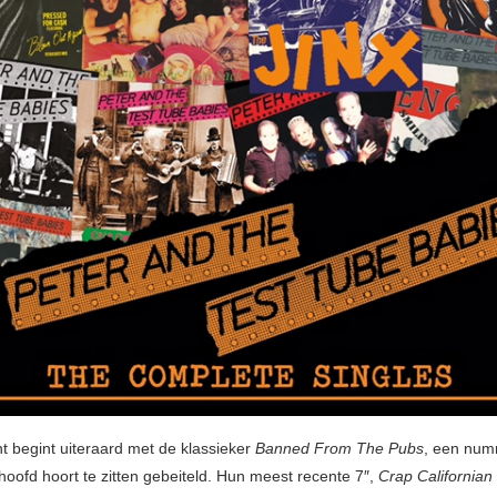
ht begint uiteraard met de klassieker
Banned From The Pubs
, een num
hoofd hoort te zitten gebeiteld. Hun meest recente 7″,
Crap California