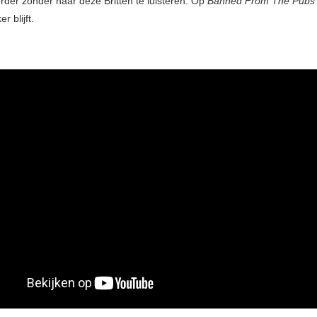
rder zonder naar deze Britten te luisteren. Op
Banned From The Pub
r blijft.