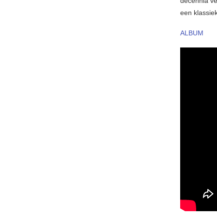
decennia ve
een klassieke
ALBUM