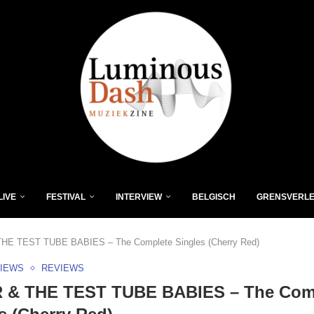
LIVE
FESTIVAL
INTERVIEW
BELGISCH
GRENSVERL
HE TEST TUBE BABIES – The Complete Singles (Cherry Red)
VIEWS
REVIEWS
 & THE TEST TUBE BABIES – The Com