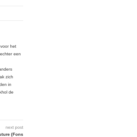
 voor het
echter een
 anders
ak zich
den in
khol de
next post
uture (Fons