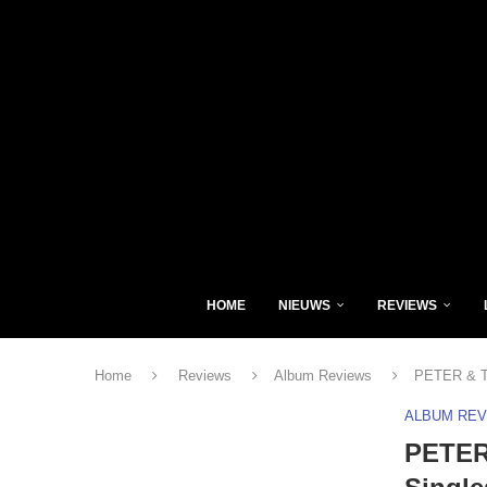
HOME
NIEUWS
REVIEWS
Home
Reviews
Album Reviews
PETER & T
ALBUM RE
PETER