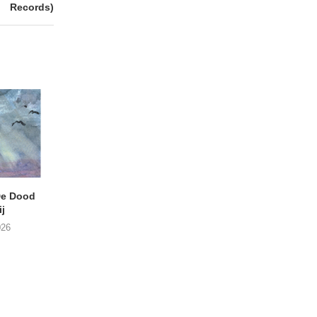
Records)
e Dood
DANIEL PEREZ – Why Is
THE SMALL SHIP
j
This Called Heaven?
Moneyfiller (Kowzi 
026
29/07/2026
28/07/2026