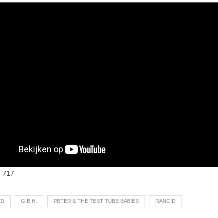
:
717
ED
G.B.H.
PETER & THE TEST TUBE BABIES
RANCID