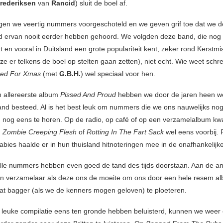
Frederiksen
van
Rancid
) sluit de boel af.
rijgen we veertig nummers voorgeschoteld en we geven grif toe dat we d
 ervan nooit eerder hebben gehoord. We volgden deze band, die nog
 en vooral in Duitsland een grote populariteit kent, zeker rond Kerstmi
 ze er telkens de boel op stelten gaan zetten), niet echt. Wie weet sch
ssed For Xmas
(met
G.B.H.
) wel speciaal voor hen.
 allereerste album
Pissed And Proud
hebben we door de jaren heen wei
nd besteed. Al is het best leuk om nummers die we ons nauwelijks no
 nog eens te horen. Op de radio, op café of op een verzamelalbum k
d
Zombie Creeping Flesh
of
Rotting In The Fart Sack
wel eens voorbij.
bies haalde er in hun thuisland hitnoteringen mee in de onafhankelijke 
alle nummers hebben even goed de tand des tijds doorstaan. Aan de a
n verzamelaar als deze ons de moeite om ons door een hele resem a
wat bagger (als we de kenners mogen geloven) te ploeteren.
leuke compilatie eens ten gronde hebben beluisterd, kunnen we weer