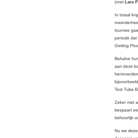
(met
Lars 
In totaal k
meerderheid
tournee gaat
periode dat
Getting Pi
Behalve hun
aan deze ba
herinnerden
bijvoorbeel
Test Tube Ba
Zeker niet 
bespaart ee
behoorlijk 
Nu we deze 