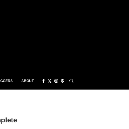
EGGERS
ABOUT
plete