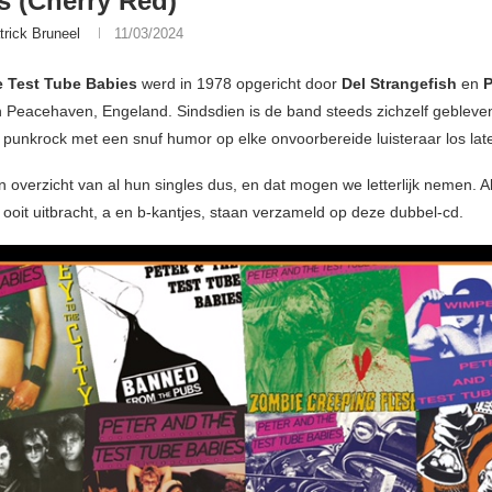
s (Cherry Red)
trick Bruneel
11/03/2024
e Test Tube Babies
werd in 1978 opgericht door
Del Strangefish
en
P
n Peacehaven, Engeland. Sindsdien is de band steeds zichzelf gebleven
 punkrock met een snuf humor op elke onvoorbereide luisteraar los lat
n overzicht van al hun singles dus, en dat mogen we letterlijk nemen. Al
 ooit uitbracht, a en b-kantjes, staan verzameld op deze dubbel-cd.