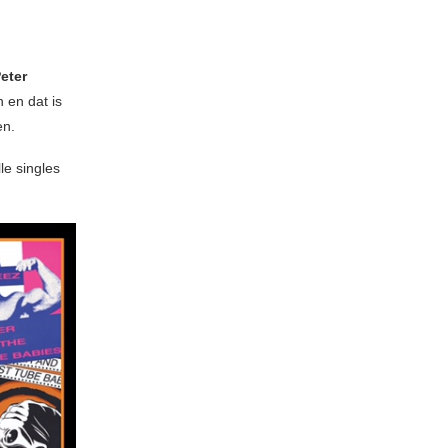
eter
 en dat is
en.
le singles