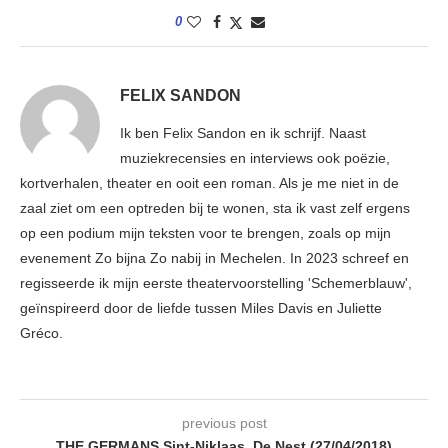
0
FELIX SANDON
Ik ben Felix Sandon en ik schrijf. Naast
muziekrecensies en interviews ook poëzie,
kortverhalen, theater en ooit een roman. Als je me niet in de
zaal ziet om een optreden bij te wonen, sta ik vast zelf ergens
op een podium mijn teksten voor te brengen, zoals op mijn
evenement Zo bijna Zo nabij in Mechelen. In 2023 schreef en
regisseerde ik mijn eerste theatervoorstelling 'Schemerblauw',
geïnspireerd door de liefde tussen Miles Davis en Juliette
Gréco.
previous post
THE GERMANS Sint-Niklaas, De Nest (27/04/2018)