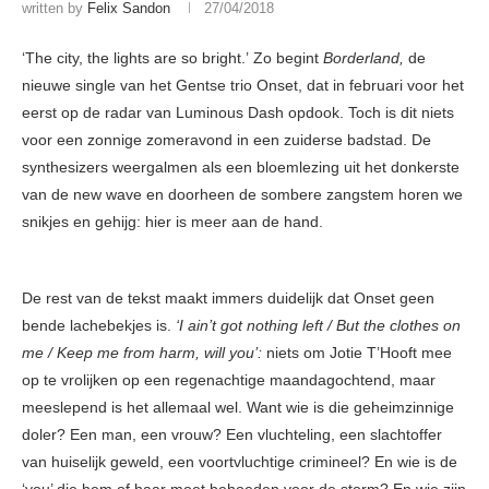
written by
Felix Sandon
27/04/2018
‘The city, the lights are so bright.’ Zo begint
Borderland,
de
nieuwe single van het Gentse trio Onset, dat in februari voor het
eerst op de radar van Luminous Dash opdook. Toch is dit niets
voor een zonnige zomeravond in een zuiderse badstad. De
synthesizers weergalmen als een bloemlezing uit het donkerste
van de new wave en doorheen de sombere zangstem horen we
snikjes en gehijg: hier is meer aan de hand.
De rest van de tekst maakt immers duidelijk dat Onset geen
bende lachebekjes is.
‘I ain’t got nothing left / But the clothes on
me / Keep me from harm, will you’
:
niets om Jotie T’Hooft mee
op te vrolijken op een regenachtige maandagochtend, maar
meeslepend is het allemaal wel. Want wie is die geheimzinnige
doler? Een man, een vrouw? Een vluchteling, een slachtoffer
van huiselijk geweld, een voortvluchtige crimineel? En wie is de