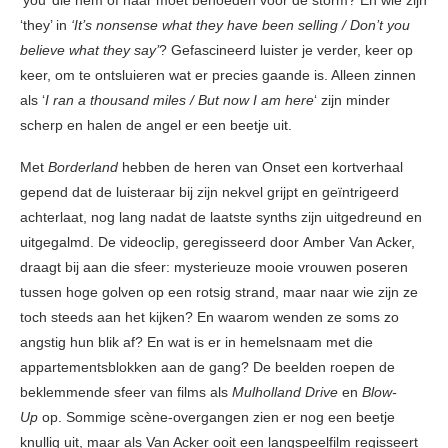
‘you’ die hem of haar moet behoeden voor de storm? En wie zijn
‘they’ in
‘It’s nonsense what they have been selling / Don’t you
believe what they say’
? Gefascineerd luister je verder, keer op
keer, om te ontsluieren wat er precies gaande is. Alleen zinnen
als ‘
I ran a thousand miles / But now I am here
‘ zijn minder
scherp en halen de angel er een beetje uit.
Met
Borderland
hebben de heren van Onset een kortverhaal
gepend dat de luisteraar bij zijn nekvel grijpt en geïntrigeerd
achterlaat, nog lang nadat de laatste synths zijn uitgedreund en
uitgegalmd. De videoclip, geregisseerd door Amber Van Acker,
draagt bij aan die sfeer: mysterieuze mooie vrouwen poseren
tussen hoge golven op een rotsig strand, maar naar wie zijn ze
toch steeds aan het kijken? En waarom wenden ze soms zo
angstig hun blik af? En wat is er in hemelsnaam met die
appartementsblokken aan de gang? De beelden roepen de
beklemmende sfeer van films als
Mulholland Drive
en
Blow-
Up
op. Sommige scène-overgangen zien er nog een beetje
knullig uit, maar als Van Acker ooit een langspeelfilm regisseert