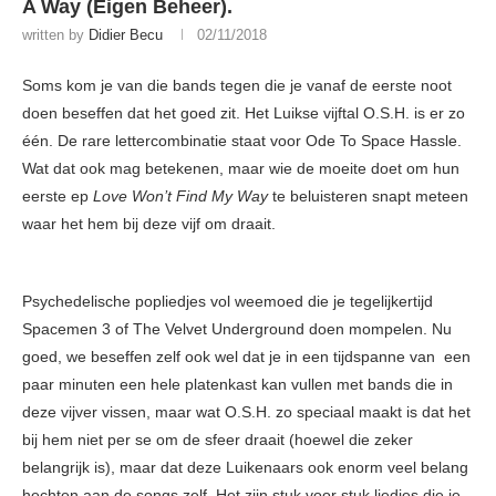
A Way (Eigen Beheer).
written by
Didier Becu
02/11/2018
Soms kom je van die bands tegen die je vanaf de eerste noot
doen beseffen dat het goed zit. Het Luikse vijftal O.S.H. is er zo
één. De rare lettercombinatie staat voor Ode To Space Hassle.
Wat dat ook mag betekenen, maar wie de moeite doet om hun
eerste ep
Love Won’t Find My Way
te beluisteren snapt meteen
waar het hem bij deze vijf om draait.
Psychedelische popliedjes vol weemoed die je tegelijkertijd
Spacemen 3 of The Velvet Underground doen mompelen. Nu
goed, we beseffen zelf ook wel dat je in een tijdspanne van een
paar minuten een hele platenkast kan vullen met bands die in
deze vijver vissen, maar wat O.S.H. zo speciaal maakt is dat het
bij hem niet per se om de sfeer draait (hoewel die zeker
belangrijk is), maar dat deze Luikenaars ook enorm veel belang
hechten aan de songs zelf. Het zijn stuk voor stuk liedjes die je