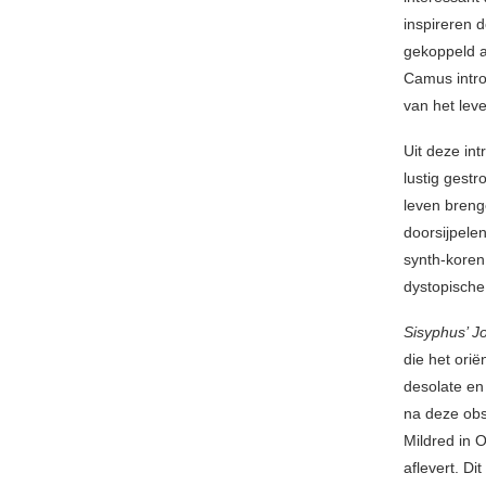
inspireren 
gekoppeld 
Camus intro
van het le
Uit deze in
lustig gestr
leven breng
doorsijpele
synth-koren 
dystopische
Sisyphus’ 
die het ori
desolate en 
na deze obs
Mildred in 
aflevert. D