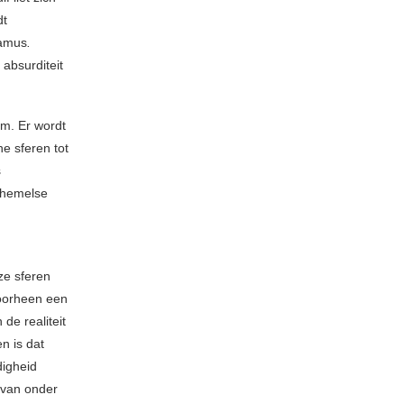
dt
Camus
.
absurditeit
um. Er wordt
he sferen tot
s
 hemelse
ze sferen
doorheen een
de realiteit
n is dat
digheid
s van onder