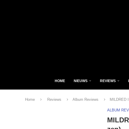
HOME
NIEUWS
REVIEWS
Home
Reviews
Album Reviews
MILDRED IN
ALBUM RE
MILDRE