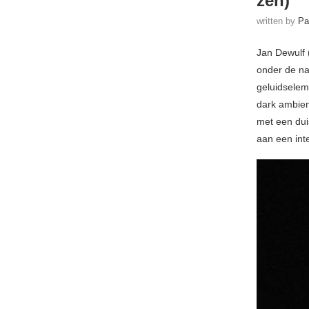
zen)
written by
Pa
Jan Dewulf (
onder de na
geluidselem
dark ambien
met een dui
aan een int