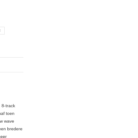
R
 8-track
naf toen
new wave
 een bredere
meer