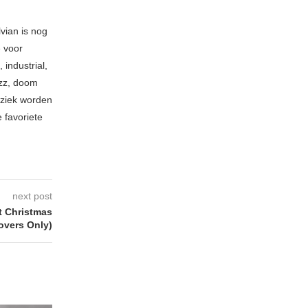
vian is nog
e voor
industrial,
azz, doom
uziek worden
 favoriete
next post
t Christmas
overs Only)