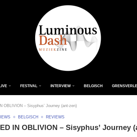
LIVE
FESTIVAL
INTERVIEW
BELGISCH
GRENSVERL
 OBLIVION – Sisyphus’ Journey (ant-zen)
VIEWS
BELGISCH
REVIEWS
D IN OBLIVION – Sisyphus’ Journey (