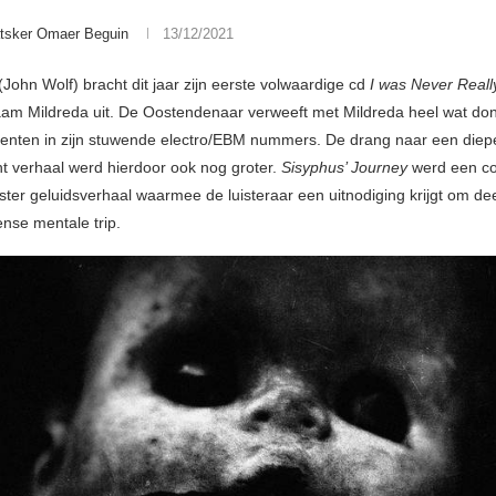
tsker Omaer Beguin
13/12/2021
John Wolf) bracht dit jaar zijn eerste volwaardige cd
I was Never Reall
am Mildreda uit. De Oostendenaar verweeft met Mildreda heel wat do
enten in zijn stuwende electro/EBM nummers. De drang naar een diepe
t verhaal werd hierdoor ook nog groter.
Sisyphus’ Journey
werd een c
ster geluidsverhaal waarmee de luisteraar een uitnodiging krijgt om de
ense mentale trip.