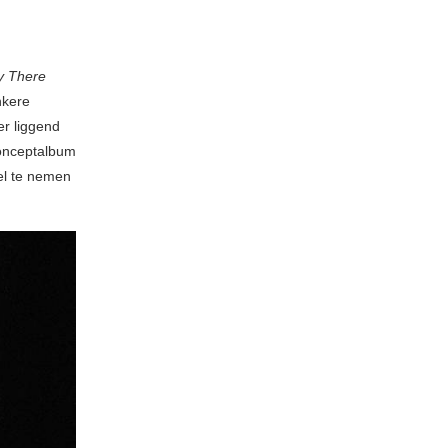
y There
nkere
r liggend
onceptalbum
el te nemen