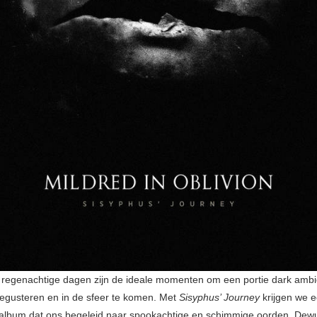
regenachtige dagen zijn de ideale momenten om een portie dark ambie
egusteren en in de sfeer te komen. Met
Sisyphus’ Journey
krijgen we 
 album dat ons begeleid naar spookachtige en schimmige oorden. Dewulf