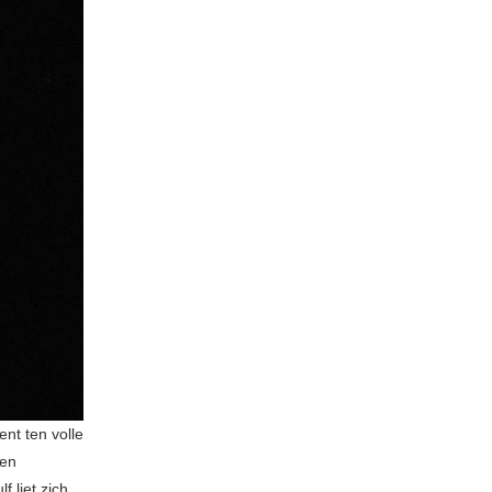
nt ten volle
een
 liet zich