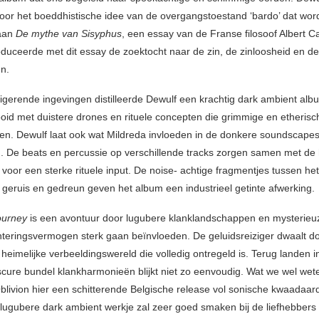
door het boeddhistische idee van de overgangstoestand ‘bardo’ dat wor
aan
De mythe van Sisyphus
, een essay van de Franse filosoof Albert 
duceerde met dit essay de zoektocht naar de zin, de zinloosheid en de 
ven.
trigerende ingevingen distilleerde Dewulf een krachtig dark ambient alb
ooid met duistere drones en rituele concepten die grimmige en etherisc
en. Dewulf laat ook wat Mildreda invloeden in de donkere soundscape
n. De beats en percussie op verschillende tracks zorgen samen met de
voor een sterke rituele input. De noise- achtige fragmentjes tussen het
 geruis en gedreun geven het album een industrieel getinte afwerking.
Journey
is een avontuur door lugubere klanklandschappen en mysterieu
ënteringsvermogen sterk gaan beïnvloeden. De geluidsreiziger dwaalt 
heimelijke verbeeldingswereld die volledig ontregeld is. Terug landen in 
cure bundel klankharmonieën blijkt niet zo eenvoudig. Wat we wel wete
Oblivion hier een schitterende Belgische release vol sonische kwaadaar
it lugubere dark ambient werkje zal zeer goed smaken bij de liefhebber