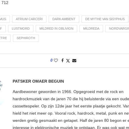
:
712
MUS
ATRIUM CARCERI
DARK AMBIENT
DE MYTHE VAN SISYPHUS
F
LUSTMORD
MILDRED IN OBLIVION
MILDREDA
NORDVARG
ÊTRE
SEPHIROTH
0
PATSKER OMAER BEGUIN
Aardbewoner geworden in 1966. Opgegroeid met de rock en
hardrockmuziek van de jaren 70 die hij beluisterde via een oude
cassettespeler. Op zijn 12de jaar het eerste plaatje gekocht. Va
hield het niet meer op. Vooral rock, hardrock, metal, punk en 
werden gretig gesmaakt en getapet. Half de jaren 80 begon er
interesse in elektronische muziek te ontstaan. Er was ook wat 