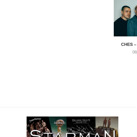
CHES –
08