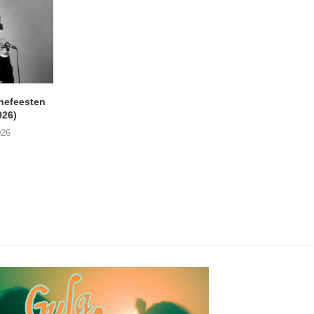
nefeesten
MONOKO – Thinkin’ Bout
JYL- Reckless L
026)
You (Always)
07/08/2026
026
07/08/2026