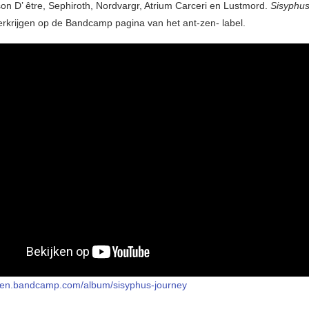
on D’ être, Sephiroth, Nordvargr, Atrium Carceri en Lustmord.
Sisyphus
 verkrijgen op de Bandcamp pagina van het ant-zen- label.
-zen.bandcamp.com/album/sisyphus-journey