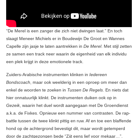
“De Merel is een zanger die zich niet dwingen laat.” En toch
slaagt Meneer Michiels er in Boudewijn De Groot en Wannes
Capelle zijn jasje te laten aantrekken in
De Merel
. Met stijl zetten
ze samen een track neer waarin de eigenheid van elk individu
een plek krijgt in deze emotionele track.
Zuiders-Arabische instrumenten klinken in
Iedereen
Bondscoach
, maar ook weelderig in een oproep om meer dan
enkel de woorden te zoeken in
Tussen De Regels
. En niets dat
hier onnatuurlijk klinkt. De instrumenten duiken ook op in
Gezeik
, waarin het duel wordt aangegaan met De Groendienst
a.k.a. de Fixkes. Opnieuw een nummer van contrasten. De rap-
battle tussen de twee klinkt pittig en ruw. Af en toe een blaffende
hond op de achtergrond bevestigt dit, maar wordt getemperd
door de zachtgezongen bede “Zijt eens lief voor mekaar…”.