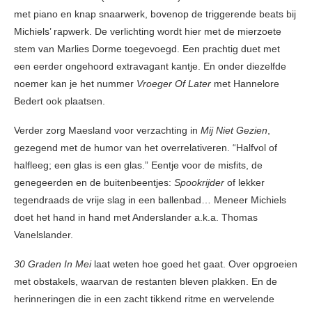
met piano en knap snaarwerk, bovenop de triggerende beats bij
Michiels’ rapwerk. De verlichting wordt hier met de mierzoete
stem van Marlies Dorme toegevoegd. Een prachtig duet met
een eerder ongehoord extravagant kantje. En onder diezelfde
noemer kan je het nummer
Vroeger Of Later
met Hannelore
Bedert ook plaatsen.
Verder zorg Maesland voor verzachting in
Mij Niet Gezien
,
gezegend met de humor van het overrelativeren. “Halfvol of
halfleeg; een glas is een glas.” Eentje voor de misfits, de
genegeerden en de buitenbeentjes:
Spookrijder
of lekker
tegendraads de vrije slag in een ballenbad… Meneer Michiels
doet het hand in hand met Anderslander a.k.a. Thomas
Vanelslander.
30 Graden In Mei
laat weten hoe goed het gaat. Over opgroeien
met obstakels, waarvan de restanten bleven plakken. En de
herinneringen die in een zacht tikkend ritme en wervelende