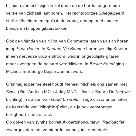
hij hier even echt zijn zin zal doen en de harde, ongeremde
versie van zichzelf laat horen. Het rechtdoorzee
Spiegelbeeld
stelt zelfbeelden en ego’s in de vraag, omringt met spacey
bleeps en knappe gitaarstukken.
Ook de vrienden van ’t Hof Van Commerce laten van zich horen
in op
Puur Poeier.
In
Kamme Nie Bomme
horen we Flip Kowlier
in een nerveuze vocale stroom, waarin ongepolijste gitaren
maar evengoed de beiaard weerklinken. In
Breket Kottaf
ging
Michiels met Serge Buyse aan het werk.
Grimmig experimenteel houdt Meneer Michiels ons samen met
Scale (Sint-Andries MC’s & Jay MNG – finalist Stubru De Nieuwe
Lichting) in de ban van
Goud En Geld
. Trage dissonanten laten
de keerzijde van ‘blingbling’ zien, die je ook verwrongen
terughoort in deze track.
Op golven van synths borrelt
Awoertshows
, terwijl
Radioactief
zwaargeladen met verstoorde sounds, instrumentale