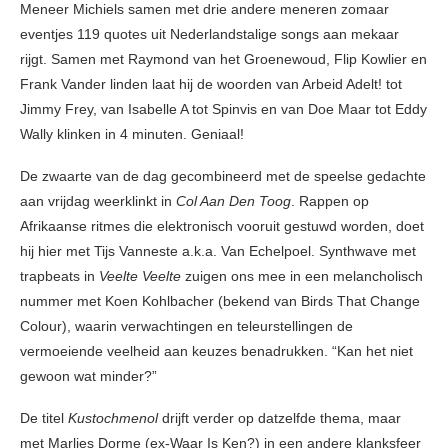
Meneer Michiels samen met drie andere meneren zomaar
eventjes 119 quotes uit Nederlandstalige songs aan mekaar
rijgt. Samen met Raymond van het Groenewoud, Flip Kowlier en
Frank Vander linden laat hij de woorden van Arbeid Adelt! tot
Jimmy Frey, van Isabelle A tot Spinvis en van Doe Maar tot Eddy
Wally klinken in 4 minuten. Geniaal!
De zwaarte van de dag gecombineerd met de speelse gedachte
aan vrijdag weerklinkt in
Col Aan Den Toog
. Rappen op
Afrikaanse ritmes die elektronisch vooruit gestuwd worden, doet
hij hier met Tijs Vanneste a.k.a. Van Echelpoel. Synthwave met
trapbeats in
Veelte Veelte
zuigen ons mee in een melancholisch
nummer met Koen Kohlbacher (bekend van Birds That Change
Colour), waarin verwachtingen en teleurstellingen de
vermoeiende veelheid aan keuzes benadrukken. “Kan het niet
gewoon wat minder?”
De titel
Kustochmenol
drijft verder op datzelfde thema, maar
met Marlies Dorme (ex-Waar Is Ken?) in een andere klanksfeer