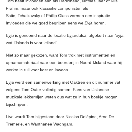
Tom haalt invloeden aan als Radiohead, Nicolas Jaar of Nils
Frahm, maar ook klassieke componisten als
Satie, Tchaikovsky of Phillip Glass vormen een inspiratie.
Invloeden die we goed begrijpen eens we
Eyja
horen.
Eyja
is genoemd naar de locatie Eyjardalsá, afgekort naar ‘eyja’,
wat IJslands is voor ‘eiland’.
Niet zo maar gekozen, want Tom trok met instrumenten en
opnamemateriaal naar een boerderij in Noord-IJsland waar hij
werkte in ruil voor kost en inwoon.
Eyja
werd een samenwerking met Oaktree en dit nummer vat
volgens Tom Outer volledig samen. Fans van IJslandse
muzikale lekkernijen weten dus wat ze in hun boekje mogen
bijschrijven.
Live wordt Tom bijgestaan door Nicolas Delépine, Arne De
Tremerie, en Wanthanee Wadngam.