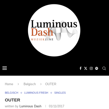
Home
Belgisch
OUTER
BELGISCH
LUMINOUS FRESH
SINGLES
OUTER
written by
Luminous Dash
01/11/2017